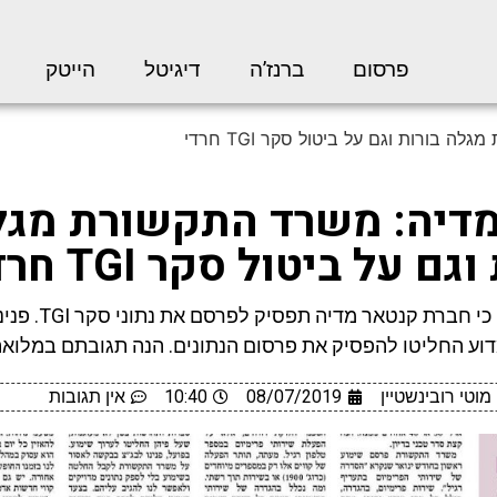
פרסום
ברנז’ה
דיגיטל
הייטק
 בורות וגם על ביטול סקר TGI חרדי
מדיה: משרד התקשורת מגל
גם על ביטול סקר TGI חרדי
לאחרונה פורסם כי חברת קנטאר
דוע החליטו להפסיק את פרסום הנתונים. הנה תגובתם במלוא
מוטי רובינשטיין
08/07/2019
10:40
אין תגובות