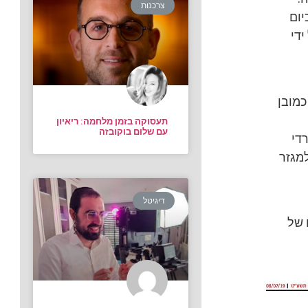
צרכנות
יום
די
כי המאגר החרדי היה חתך מיוחד מתוך המאגר הכללי של סקר TGI. כמובן
תעסוקה בזמן מלחמה: ריאיון
עם שלום בוקובזה
די
למגזר
דיגיטל
 של