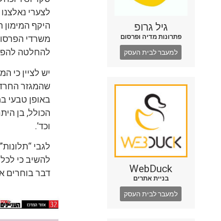
לצערי נאלצנו
היקף המימון ה
גיל גרופ
פתרונות מדיה ופרסום
משרדי הפרסום
להחלטה להפסי
למעבר לבית העסק
שהמגזר החרדי
באופן טבעי במ
הכולל, בן הית
וכד’.
לגבי “תלונות”
להשיב כי לכל 
WebDuck
דבר בוחרים 
בניית אתרים
למעבר לבית העסק