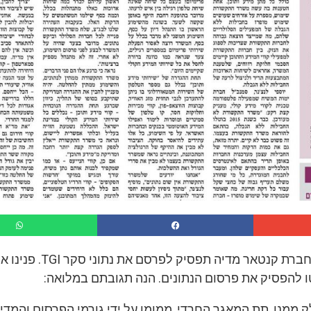
לאחרונה פורסם כי חברת קנטאר מדיה תפסיק לפרסם א
ו להפסיק את פרסום הנתונים. הנה תגובתם במלואה:
T וכחלק ממנו, תת המאגר החרדי, ממומן על ידי גורמי הפרסום והמדי