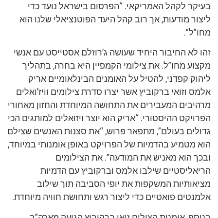
בעיקר לקהל האמריקאי. “הפרסום בישראל נועד כדי
ליצור מודעות, אך רוב קהל היעד הפוטנציאלי שלנו הוא
מחו”ל”.
זהו לא החיבור היחיד שעושה ג’רוזלם אסטייסט עם אנשי
מקצוע מחו”ל. את צילומי הקמפיין היא בחרה, בתהליך
ליהוק קפדני, להטיל על האומנים הבינלאומיים אריק
אלמס וזואי ברקוביץ אשר יצרו סדרת צילומים וויז’ואלים
מרהיבים המעבירים את התחושה המיוחדת והחזון מאחורי
הפרויקט ההיסטורי. “אריק הוא יוצר ויזואלים למותגים הכי
גדולים בעולם”, מתפאר פרוש, “את סצנות האנשים שצילם
הוא מטמיע בהדמיות של הפרויקט באופן אומנותי במיוחד,
ובכך הוא מאניש את המודעה”. את הצילומים
הריאליסטיים שילבו אלמס וברקוביץ עם הדמיות
מציאותיות המשקפות את יופי הסביבה תוך שילוב
אלמנטים פואטיים כדי ליצור רגש ותחושת חוויה מיוחדת.
בנוסף, אומנית הצילום זואי ברקוביץ הגיעה מארה”ב