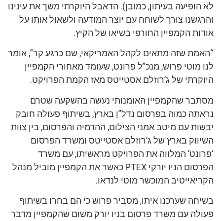
לא הופיעה בעיתון, כמובן). הדאבל היוקרתי משך את עינינו
והרגשנו צורך לשוחח עם יוצר המודעה ולשאול אותו על
אודות הקמפיין החורפי בשיאו של הקיץ.
“האמת שזה מתאים לקהל האמריקאי, שם כרגע קר”, אומר
לנו מוטי פרוש, מנכ”ל פרונט, שעומד מאחורי הקמפיין
היוקרתי של ג’רוזלם אסטייטס מאז הקמת הפרויקט.
מסתבר שהקמפיין האומנותי נעשה בהשקעה שטרם
נראתה כמוה בפרסום נדל”ן בארץ, בשיתוף פעולה חובק
יבשות עם מיטב אמני הצילום, ההדמיה והפרסום, בין צוות
השיווק בארץ של ג’רוזלם אסטייטס ומשרד הפרסום
‘פרונט’ המלווה את הפרויקט מראשיתו, עם משרד
הפרסום הניו יורקי PTEX כאשר את הקמפיין מוביל מנהל
הקריאייטיב המוכשר מוטי לנדאו.
בשיחה שערכנו איתו, מסביר פרוש כי הם בחרו בשיתוף
פעולה עם משרד פרסום בניו יורק משום שהקמפיין מדבר