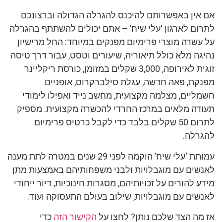
אם אין באפשרותם להיכנס להגרלה הגדולה וברצונכם
לתרום לארגון ‘עלי שיח’ – אתם יכולים להשתתף בהגרלה
על עשרה מוצרי פרימיום מפנקים במיוחד: החל מרישיון
נהיגה מלא כולל תיאוריה, שיעורים וטסט, עבור דרך טיסה
זוגית לאירופה, 3,000 שקלים במזומן, כורסת ריקליינר
מפנקת, פאה חדשה, עגלת סילברקרוס, אופניים
חשמליים, מצלמה מקצועית, מחשב נייד ואפילו לימודי
תעודה מלאים במרכז החרדי להכשרה מקצועית. מספיק
לתרום 50 שקלים בלבד כדי לקבל כרטיס פרימיום
להגרלה.
עמותת ‘עלי שיח’ הוקמה לפני 29 שנים במטרה לתת מענה
לאנשים עם מוגבלויות ולבני משפחותיהם באמצעות מתן
מידע להורים על זכויותיהם, מסגרות חינוכיות, דיור ייחודי
לאנשים עם מוגבלויות, שילוב בעולם התעסוקה ועוד.
אז מה הצד שלכם נותן? לחצו על
הקישור הזה
כדי