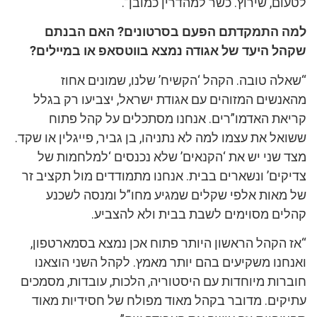
לטעום, שירוץ. כשר למהדרין כמובן”.
למה התמקדתם הפעם בסרטונים? האם הבנתם
שקהל היעד של אגודה נמצא בווטסאפ או במיילים?
“שאלה טובה. הקהל ‘הקשיח’ שלנו, שמונים אחוז
מהאנשים המזוהים עם אגודת ישראל, יצביעו רק בגלל
קריאת האדמו”רים. אנחנו מסתכלים על קהל פתוח
ששואל את עצמו למה לא נתניהו, בן גביר, פייגלין או שקד.
מצד שני יש את ‘הקנאים’ שלא נכנסים ‘למלחמות של
צדיקים’ ונשארים בבית. אנחנו מתמודדים מול תקציב זר
של מאות אלפי שקלים שמגיע מחו”ל ומנסה לשכנע
קהלים מסוימים לשבת בבית ולא להצביע.
“אז הקהל הראשון היותר פתוח אכן נמצא בסמארטפון,
ואנחנו משקיעים בהם יותר מאמץ. לקהל השני הוצאנו
חוברות מיוחדות עם היסטוריה, הלכות, עובדות, מסמכים
עתיקים. מדובר בקהל מאוד מפולח של חסידיות מאוד