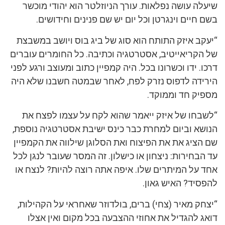
שיעלה עושה נפלאות. עורך הניוזלטר הוא יהודי מוכשר
בשם חיים וינגרטן וכל יום יש שם פנינים וחידושים.
“יעקב איזק התותח הוא סוג של ביג בוס ויושב במשבצת
של הקריאייטיב, אסטרטגיה וכתיבה. כל החומרים עוברים
דרכו. ידו וכשרונו בכל. היה קמפיין כתוב ומעוצב ורגע לפני
הירידה לדפוס נזרק לפח, לאחר שבמטה חשבנו שלא היה
מספיק חד וממוקד.
“לשבחו של איזק ייאמר שהוא לקח על עצמו לפצח את
הנושא וביום למחרת כבר כינס ישיבת אסטרטגיה נוספת,
שם הציג את את הפיצוח ואת הסלוגן שילווה את הקמפיין
עד הבחירות: ניצחון או כישלון. זה המסר שעובר לנגן לכל
אחד על המיתרים שלו. איפה אתה רוצה להיות? לנצח או
להפסיד? האיש גאון.
“יצחק מאיר (צחי) ברים, בולדוזר שאחראי על הקהילות,
דואג להגדיל את אחוזי ההצבעה בכל מקום ואין אצלו