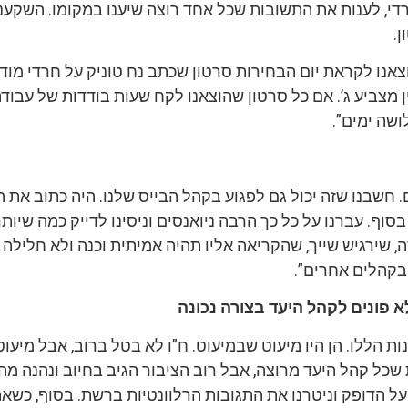
די, לענות את התשובות שכל אחד רוצה שיענו במקומו. השקענו
.
צאנו לקראת יום הבחירות סרטון שכתב נח טוניק על חרדי מוד
ין מצביע ג’. אם כל סרטון שהוצאנו לקח שעות בודדות של עבוד
שה ימים”.
ם. חשבנו שזה יכול גם לפגוע בקהל הבייס שלנו. היה כתוב את ה
סוף. עברנו על כל כך הרבה ניואנסים וניסינו לדייק כמה שיותר
, שירגיש שייך, שהקריאה אליו תהיה אמיתית וכנה ולא חלילה
בקהלים אחרים”.
 פונים לקהל היעד בצורה נכונה
ת הללו. הן היו מיעוט שבמיעוט. ח”ו לא בטל ברוב, אבל מיעוט
 שכל קהל היעד מרוצה, אבל רוב הציבור הגיב בחיוב ונהנה מ
ד על הדופק וניטרנו את התגובות הרלוונטיות ברשת. בסוף, כשא