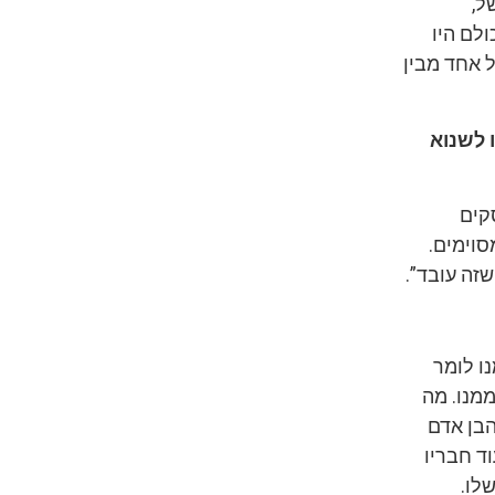
ל,
לם היו
ל אחד מבין
 לשנוא
קים
סוימים.
שזה עובד”.
ו לומר
ממנו. מה
הבן אדם
וד חבריו
לו.