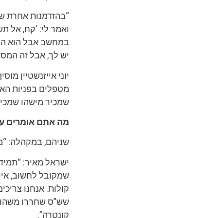
“בהזדמנות אחרת שה
ואמר לי: ‘קח, אל ת
במחשב אבל הוא התעק
יש לך, אבל זה המסמ
יוני אייזנשטיין מו
מטפלים בפניות האזר
שמכיר מישהו שמכיר
מה אתם אומרים על
שניהם, במקהלה: “מע
ישראל מאיר: “תמיד 
שמקובל לחשוב, אין 
קולות. אנחנו צריכי
שש”ס שחררו משהו טו
קונטרה”.