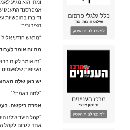
ומתי הוא מגיע לאמפ
אמפרסנד התענגו על 
כלל גלגלי פרסום
ודיברו בחופשיות על
שילוט חוצות ועוד
הציבורית.
למעבר לבית העסק
“מראש חודש אלול עד יום הבחירות עבדנו
מה זה אומר לעבוד
“זה אומר לקום בבו
העייפות שלפעמים מ
יש כאן שלט מאחורי
“למה באמת?”
מרכז העניינים
אפרת ביקשה. בעקב
חינמון ארצי
למעבר לבית העסק
“קהל היעד שלנו היה
אחד לגרום לקהל החד