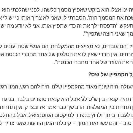
יינו אצלו הוא ביקש שאפיץ מסמך כלשהו. לפני שהלכתי הוא ק
שכח את המסמך הזה’. הסברתי לו שאני לא צריך אותו כי יש לי 
ש: ‘הדפסתי לך את זה כדי שתפיץ אותו, אני לא יודע מה יש 
ך שאני רוצה שתפיץ'”.
סיף: “הם עובדים, לא מצייצים מהמקלחת. הם אנשי שטח. עונים ל
חים. אין חרדי שאין לו את הטלפון של אחד מחברי הכנסת או
 את העוזר של אחד מחברי הכנסת”.
 הקמפיין של שס?
ולה. היה שונה מאוד מהקמפיין שלנו. היה להם רגש, המון רגש”
תהיה קנאה בין ש”ס לג’ אבל היא קנאת סופרים בלבד. בניגוד
תחרות בין המפלגות. הרב שך כבר אמר אז ובצדק: אין תחרות
ם לעבוד ביחד ולרוץ בנפרד למיקסום הפוטנציאל. אבל בהחלט,
ב – והם עשו זאת המון! – קיבלתי המון הודעות שאני צריך לי