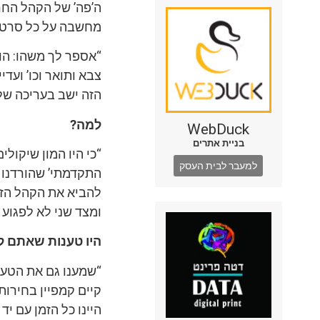
ה’פה’ של הקהל החר
מחשבה על כל סרטון
“אספר לך משהו: הו
צבא ותואר וכו’ ועדי
הזה ישב בעריכה שלו
למה?
WebDuck
בניית אתרים
“כי היו המון שיקולי
למעבר לבית העסק
התקדמתי’ שהורדנו ב
להביא את הקהל הזה
ומצד שני לא לפגוע 
היו טענות שאתם לא
“שמענו גם את הטענו
קיים קמפיין בחירות
היינו כל הזמן עם י