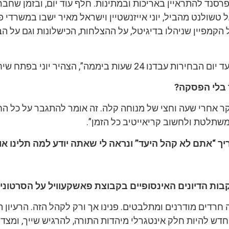
רסנד להתראיין באריכות ובמתינות. חלף עוד יום, ובזמן שחבר
טשולנט מהביל, יוני אייזנשטיין וישראל מאיר ישבו במשרדי 
 הקמפיין שניהלו בדיגיטל, על ההצלחות, הכישלונות וגם על ה
 24 שעות ביממה”, הצהיר יוני בפתח שיחתנו.
 בלי הפסקה?
קר אחרי שעה וחצי של מנוחה קלה. זה אומר להתגבר על כל ה
שתלטת ולחשוב קריאייטיב כל הזמן”.
ך “אתם לא קהל היעד” ונראה לי שאתה יודע למה תלינו אות
ות הדיונים האינסופיים בקבוצת פאשקעוויל על הסרטוני
 חרדים מודרנים ומתלבטים. פנינו אך ורק לקהל הזה. הרעיון 
ש להיות חלק אינטגרלי מיהדות התורה, להרגיש שייך, ומצד 