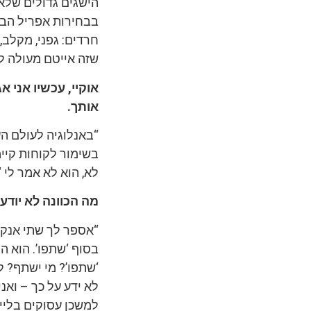
הישגים גדולים שלא
בבחירות אפריל הבאנ
חרדים: גפני, מקלב, 
שזה אייטם מעולה ל
אוקיי, עכשיו אני 
אותך.
“באנלוגיה לעולם ה
בשימור לקוחות קיימ
לא, הוא לא אמר לי ‘
מה הכוונה לא יודע 
“אספר לך שתי אנקד
בסוף ‘שתפו’. הוא ה
‘שתפו’? מי ישתף? ל
לא ידע על כך – ואנ
למשכן עסוקים בלייב