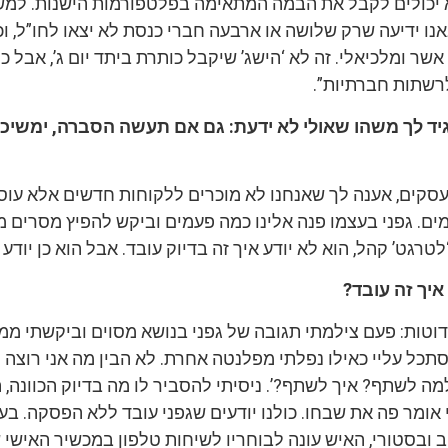
 יכולים לקבל את הבמה המתאימה בפלטפורמות הישנות. למש
ו ידיעה שרק שלושה או ארבעה חברי כנסת לא יצאו לחו”ל, וכו
אשר ומלכיאלי. זה לא ‘הישג’ שיקבל כותרת ביתד יום ג’, אבל כ
רשתות חברתיות”.
אגיד לך משהו שאולי לא ידעת: גם אם תעשה הסברה, ימשיכו
עסקים, אענה לך שאנחנו לא מוכרים ללקוחות חדשים אלא עוס
ים. גפני בעצמו פנה אלינו כמה פעמים וביקש להפיץ מסרים מ
לטרגט’ קהל, הוא לא יודע איך זה בדיוק עובד. אבל הוא כן יודע 
איך זה עובד?
וטות: פעם צילמתי תגובה של גפני בנושא מסוים וביקשתי ממנ
סתכל עליי כאילו נפלתי מפלנטה אחרת. לא הבין מה אני רוצה 
מה לשתף? איך לשתף?’. ניסיתי להסביר לו מה בדיוק הכוונה, 
י אומר פה את שבחו. כולנו יודעים שגפני עובד ללא הפסקה. בע
 ובסטורי, האיש עונה לבוחריו לשיחות טלפון במכשיר האישי ש