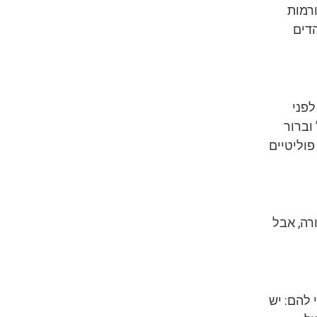
ת פלטפורמות
הדים
לפני
וברור
פוליטיים
רה, אבל
 להם: יש