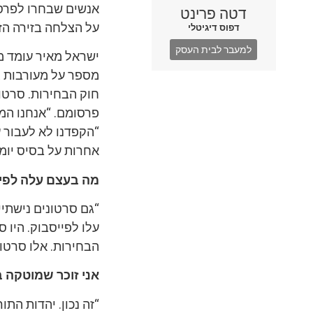
אנשים שבחרו לפרסם
דטה פרינט
על הצלחה בזירה הזא
דפוס דיגיטלי
למעבר לבית העסק
ישראל מאיר עומד מ
מספר על מעורבות ג
חוק הבחירות. סרטונ
פרסומם. “אנחנו המפ
“הקפדנו לא לעבור ע
אחרות על בסיס יומי
מה בעצם עלה לפיי
“גם סרטונים נישתיי
עלו לפייסבוק. היו 
הבחירות. אלו סרטונ
אני זוכר שמוטקה ב
“זה נכון. יהדות התו