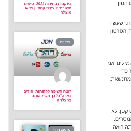
 המון
בעקבות בחירות 2024: טיפים
חשובים ליצירת קמפיין וידאו
מוצלח
רני שעשה
ה, הסרטון
צרכנות
מילים ‘אני
 כדי
 מתנשאת,
רוצה חשיפה ללקוחות יהודים
בארה”ב? כך תשיג אותה
בהצלחה
 קטן. לא
המסרים.
תה רואה
פרסום חרדי