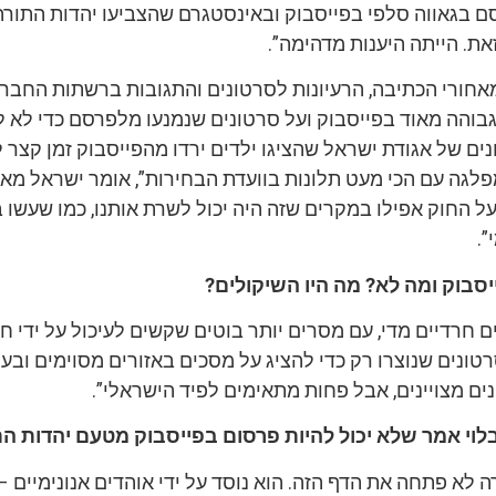
 בגאווה סלפי בפייסבוק ובאינסטגרם שהצביעו יהדות התורה,
ת. הייתה היענות מדהימה”.
אחורי הכתיבה, הרעיונות לסרטונים והתגובות ברשתות החברת
בוהה מאוד בפייסבוק ועל סרטונים שנמנעו מלפרסם כדי לא ל
ים של אגודת ישראל שהציגו ילדים ירדו מהפייסבוק זמן קצר 
לגה עם הכי מעט תלונות בוועדת הבחירות”, אומר ישראל מאי
ל החוק אפילו במקרים שזה היה יכול לשרת אותנו, כמו שעשו 
”.
סבוק ומה לא? מה היו השיקולים?
ם חרדיים מדי, עם מסרים יותר בוטים שקשים לעיכול על ידי חי
סרטונים שנוצרו רק כדי להציג על מסכים באזורים מסוימים ובע
ים מצויינים, אבל פחות מתאימים לפיד הישראלי”.
לוי אמר שלא יכול להיות פרסום בפייסבוק מטעם יהדות ה
רה לא פתחה את הדף הזה. הוא נוסד על ידי אוהדים אנונימיים –