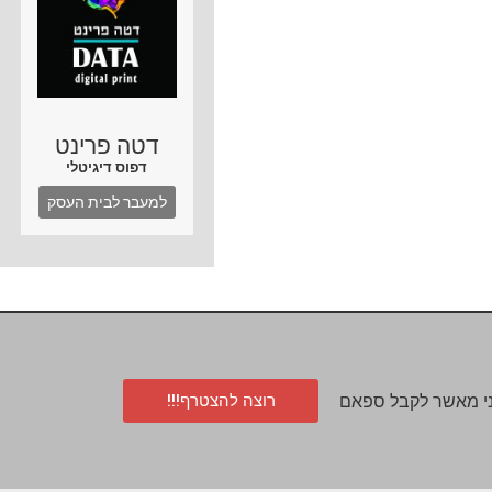
דטה פרינט
דפוס דיגיטלי
למעבר לבית העסק
רוצה להצטרף!!!
י מאשר לקבל ספאם