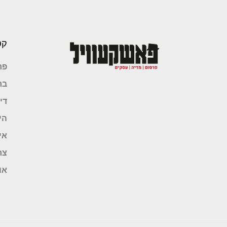
קט
פר
בר
די
הי
אי
צר
או