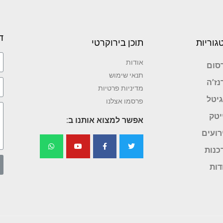
ד
גוריות
תוכן בירוקרטי
אודות
סום
תנאי שימוש
נז’ה
מדיניות פרטיות
גיטל
פרסמו אצלנו
יטק
אפשר למצוא אותנו ב:
רועים
כנות
דות