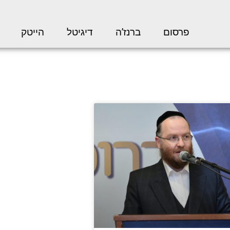
פרסום
ברנז’ה
דיגיטל
הייטק