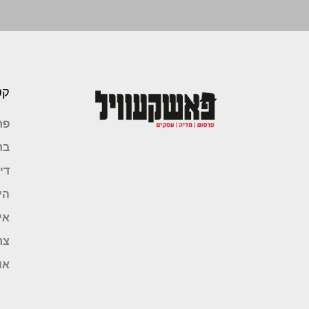
קט
פר
בר
די
הי
אי
צר
או