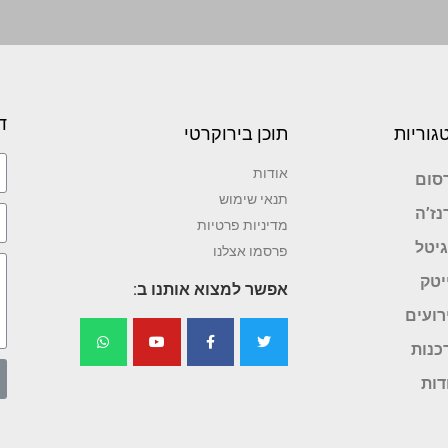
ד
גוריות
תוכן בירוקרטי
אודות
סום
תנאי שימוש
נז’ה
מדיניות פרטיות
גיטל
פרסמו אצלנו
יטק
אפשר למצוא אותנו ב:
רועים
כנות
דות