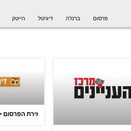
פרסום
ברנז’ה
דיגיטל
הייטק
זירת הפרסום •