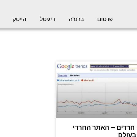
פרסום
ברנז’ה
דיגיטל
הייטק
חרדים – האתר החרדי
בעולם