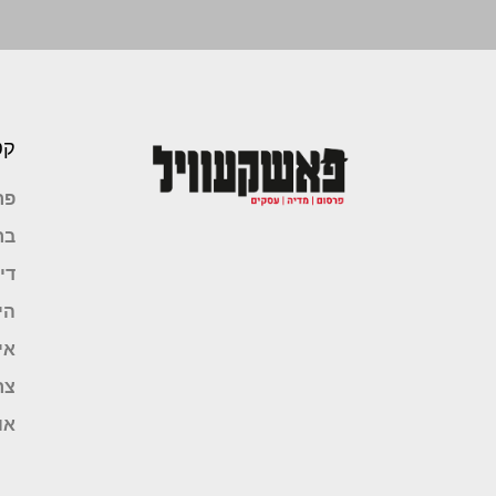
קט
פר
בר
די
הי
אי
צר
או