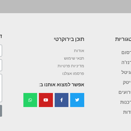
ד
גוריות
תוכן בירוקרטי
אודות
סום
תנאי שימוש
נז’ה
מדיניות פרטיות
גיטל
פרסמו אצלנו
יטק
אפשר למצוא אותנו ב:
רועים
כנות
דות