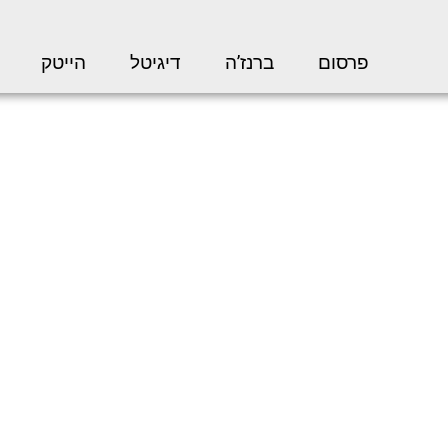
פרסום
ברנז’ה
דיגיטל
הייטק