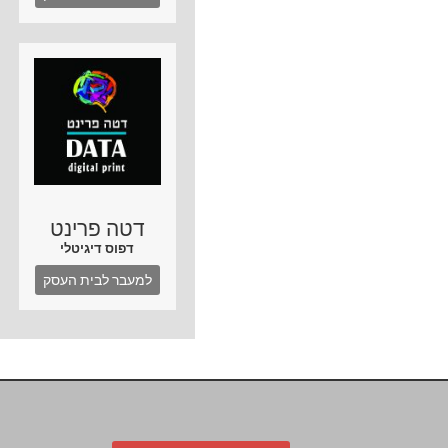
דטה פרינט
דפוס דיגיטלי
למעבר לבית העסק