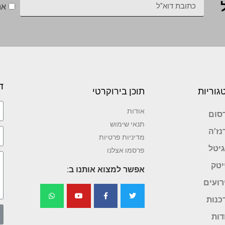
אנ
ד
גוריות
תוכן בירוקרטי
אודות
סום
תנאי שימוש
נז’ה
מדיניות פרטיות
גיטל
פרסמו אצלנו
יטק
אפשר למצוא אותנו ב:
רועים
כנות
דות