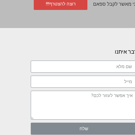
רוצה להצטרף!!!
י מאשר לקבל ספאם
בר איתנו
שלח