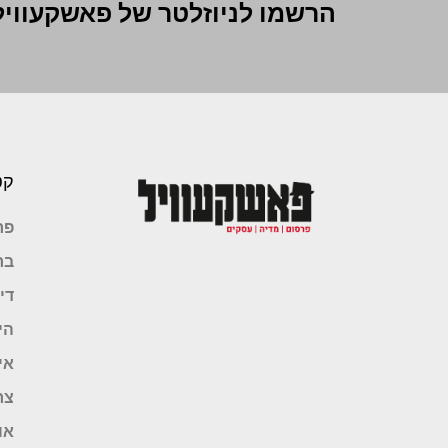
הרשמו לניוזלטר של פאשקעוויל
קט
פר
בר
די
הי
אי
צר
או