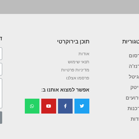
ד
גוריות
תוכן בירוקרטי
אודות
סום
תנאי שימוש
נז’ה
מדיניות פרטיות
גיטל
פרסמו אצלנו
יטק
אפשר למצוא אותנו ב:
רועים
כנות
דות