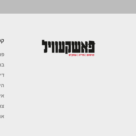
קט
פר
בר
די
הי
אי
צר
או