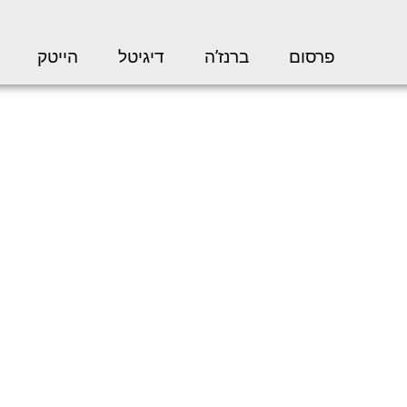
פרסום
ברנז’ה
דיגיטל
הייטק