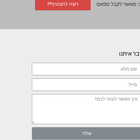
רוצה להצטרף!!!
י מאשר לקבל ספאם
בר איתנו
שלח