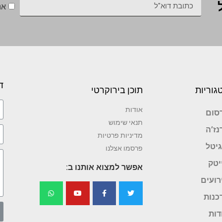
אנ
ד
גוריות
תוכן בירוקרטי
אודות
סום
תנאי שימוש
נז’ה
מדיניות פרטיות
גיטל
פרסמו אצלנו
יטק
אפשר למצוא אותנו ב:
רועים
כנות
דות