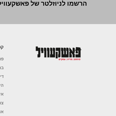
הרשמו לניוזלטר של פאשקעוויל
קט
פר
בר
די
הי
אי
צר
או