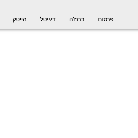
פרסום
ברנז’ה
דיגיטל
הייטק