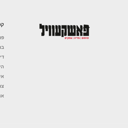
קט
פר
בר
די
הי
אי
צר
או