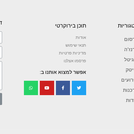
ד
גוריות
תוכן בירוקרטי
אודות
סום
תנאי שימוש
נז’ה
מדיניות פרטיות
גיטל
פרסמו אצלנו
יטק
אפשר למצוא אותנו ב:
רועים
כנות
דות