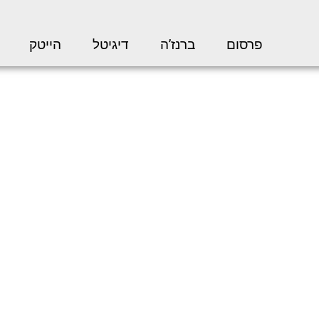
פרסום
ברנז’ה
דיגיטל
הייטק