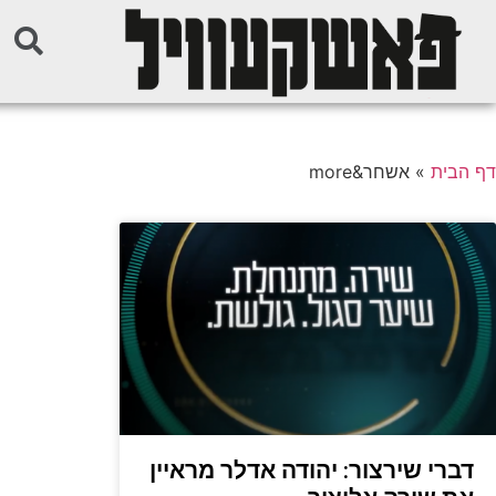
דף הבית
»
אשחר&more
דברי שירצור: יהודה אדלר מראיין