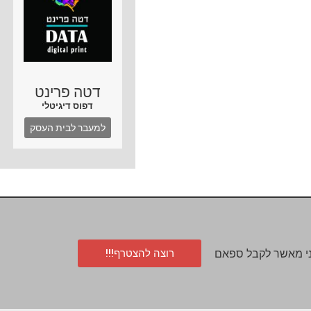
דטה פרינט
דפוס דיגיטלי
למעבר לבית העסק
רוצה להצטרף!!!
י מאשר לקבל ספאם