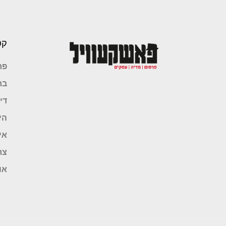
קט
פר
בר
די
הי
אי
צר
או