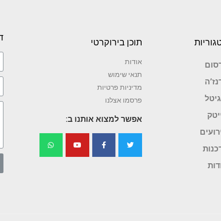
ד
גוריות
תוכן בירוקרטי
אודות
סום
תנאי שימוש
נז’ה
מדיניות פרטיות
גיטל
פרסמו אצלנו
יטק
אפשר למצוא אותנו ב:
רועים
כנות
דות