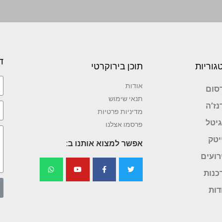
ד
גוריות
תוכן בירוקרטי
אודות
סום
תנאי שימוש
נז’ה
מדיניות פרטיות
גיטל
פרסמו אצלנו
יטק
אפשר למצוא אותנו ב:
רועים
כנות
דות