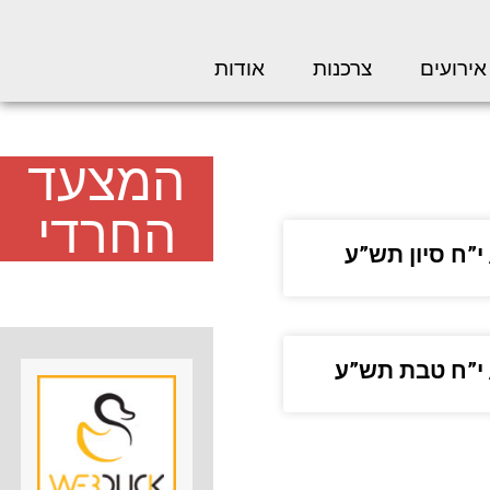
אירועים
צרכנות
אודות
המצעד
החרדי
 י”ח סיון תש”ע
/ י”ח טבת תש”ע