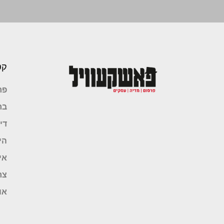
קט
פר
בר
די
הי
אי
צר
או