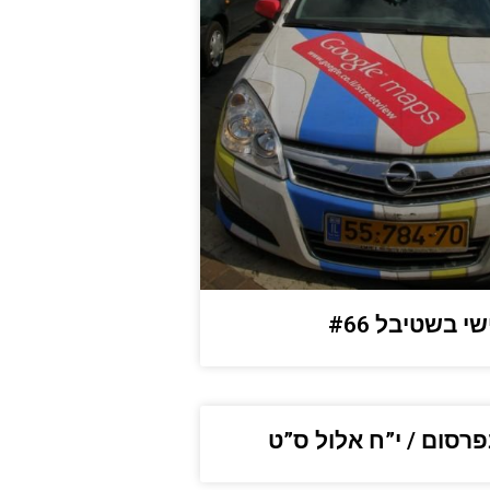
י בשטיבל #66
בפרסום / י”ח אלול ס”ט