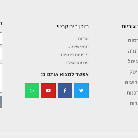
ד
גוריות
תוכן בירוקרטי
אודות
סום
תנאי שימוש
נז’ה
מדיניות פרטיות
גיטל
פרסמו אצלנו
יטק
אפשר למצוא אותנו ב:
רועים
כנות
דות