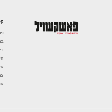
קט
פר
בר
די
הי
אי
צר
או