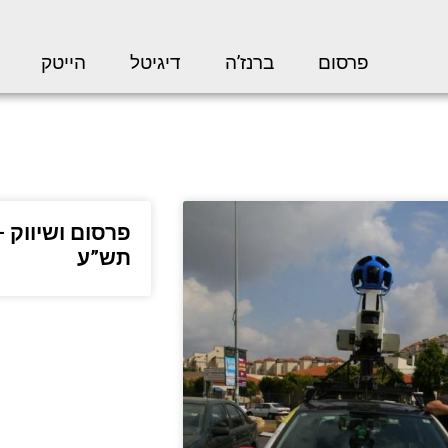
פרסום
ברנז’ה
דיגיטל
הייטק
פרסום ושיווק –
תש”ע