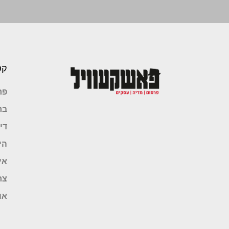
קט
פר
בר
די
הי
אי
צר
או