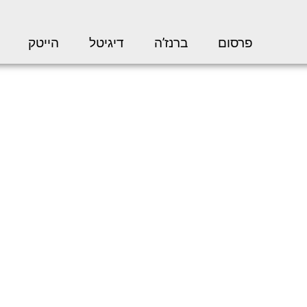
פרסום
ברנז’ה
דיגיטל
הייטק