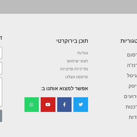
ד
גוריות
תוכן בירוקרטי
אודות
סום
תנאי שימוש
נז’ה
מדיניות פרטיות
גיטל
פרסמו אצלנו
יטק
אפשר למצוא אותנו ב:
רועים
כנות
דות