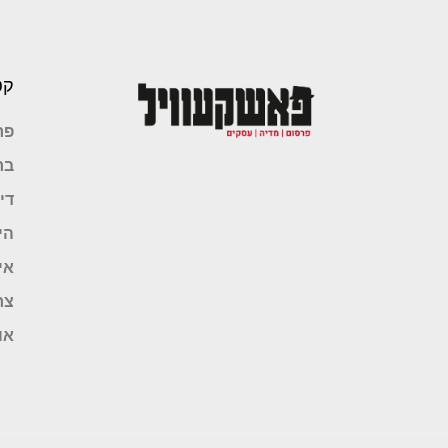
קט
פר
בר
די
הי
אי
צר
או