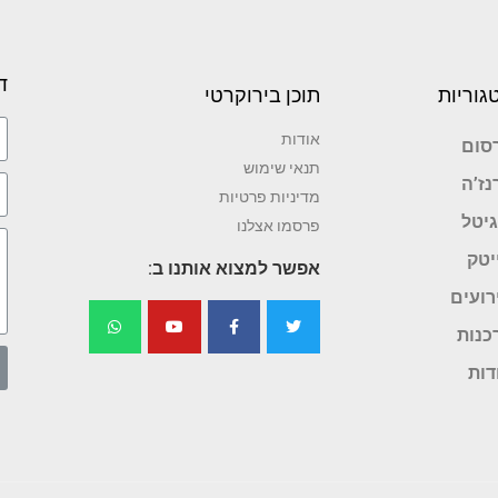
ד
גוריות
תוכן בירוקרטי
אודות
סום
תנאי שימוש
נז’ה
מדיניות פרטיות
גיטל
פרסמו אצלנו
יטק
אפשר למצוא אותנו ב:
רועים
כנות
דות