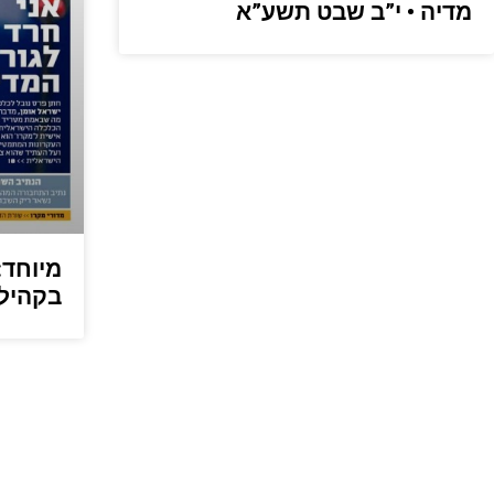
מדיה • י”ב שבט תשע”א
מיוחד
בקהיל