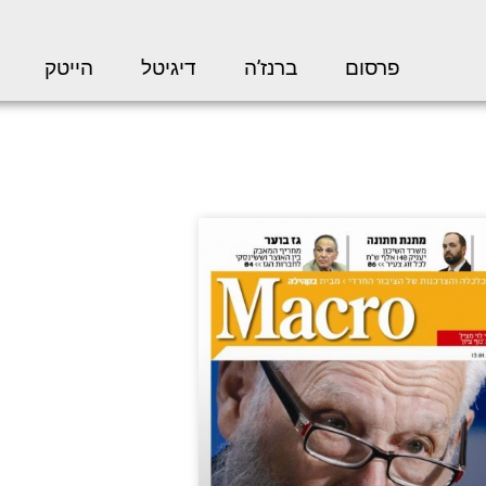
פרסום
ברנז’ה
דיגיטל
הייטק