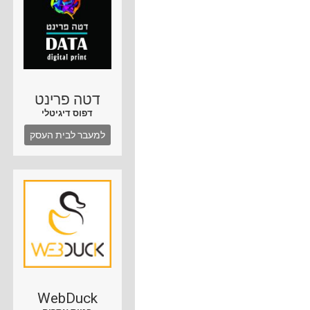
דטה פרינט
דפוס דיגיטלי
למעבר לבית העסק
WebDuck