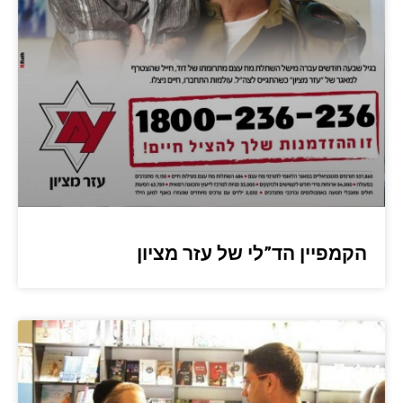
הקמפיין הד”לי של עזר מציון