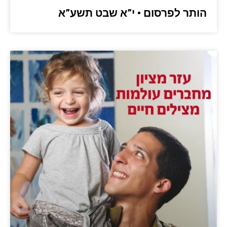
הותר לפרסום • י”א שבט תשע”א