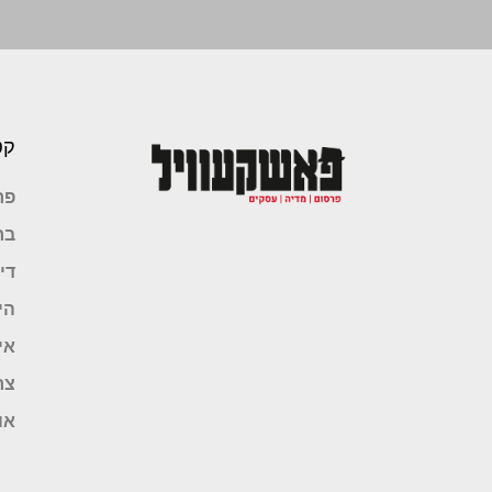
קט
פר
בר
די
הי
אי
צר
או