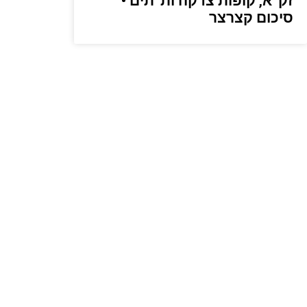
זק”א, קופות צדקה ות”תים •
סיכום קצרצר