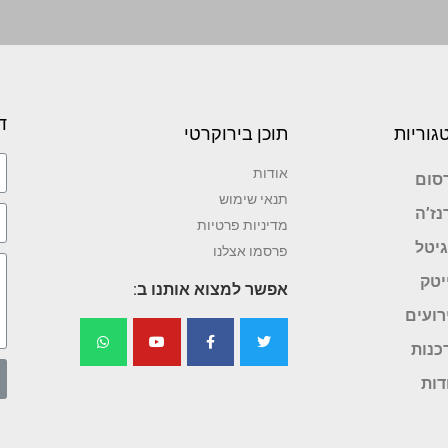
ד
גוריות
תוכן בירוקרטי
אודות
סום
תנאי שימוש
נז’ה
מדיניות פרטיות
גיטל
פרסמו אצלנו
יטק
אפשר למצוא אותנו ב:
רועים
כנות
דות