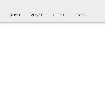
פרסום
ברנז’ה
דיגיטל
הייטק