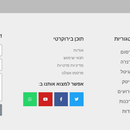
ד
גוריות
תוכן בירוקרטי
אודות
סום
תנאי שימוש
נז’ה
מדיניות פרטיות
גיטל
פרסמו אצלנו
יטק
אפשר למצוא אותנו ב:
רועים
כנות
דות