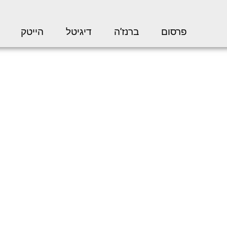
פרסום
ברנז’ה
דיגיטל
הייטק