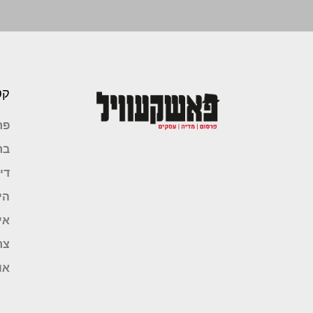
קט
פר
בר
די
הי
אי
צר
או