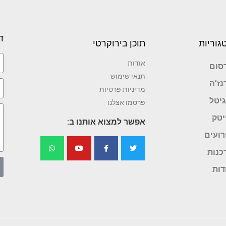
ד
גוריות
תוכן בירוקרטי
אודות
סום
תנאי שימוש
נז’ה
מדיניות פרטיות
גיטל
פרסמו אצלנו
יטק
אפשר למצוא אותנו ב:
רועים
כנות
דות