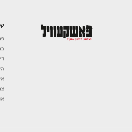
קט
פר
בר
די
הי
אי
צר
או