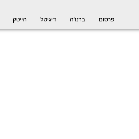
פרסום
ברנז’ה
דיגיטל
הייטק