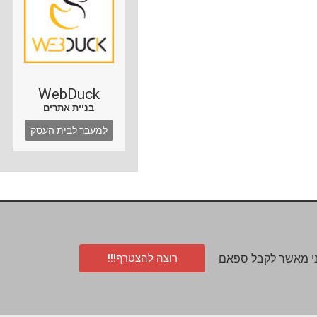
WebDuck
בניית אתרים
למעבר לבית העסק
רוצה להצטרף!!!
י מאשר לקבל ספאם