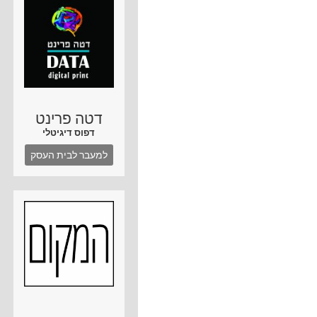
דטה פרינט
דפוס דיגיטלי
למעבר לבית העסק