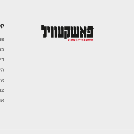
קט
פר
בר
די
הי
אי
צר
או