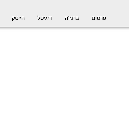
פרסום
ברנז’ה
דיגיטל
הייטק