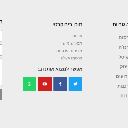
ד
גוריות
תוכן בירוקרטי
אודות
סום
תנאי שימוש
נז’ה
מדיניות פרטיות
גיטל
פרסמו אצלנו
יטק
אפשר למצוא אותנו ב:
רועים
כנות
דות