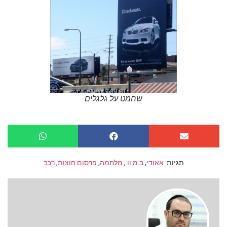
שחמט על גלגלים
תגיות:
אאודי
,
ב.מ.וו.
,
מלחמה
,
פרסום חוצות
,
רכב