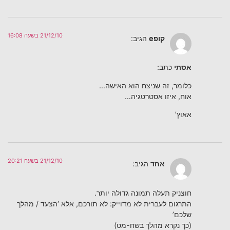
21/12/10 בשעה 16:08
קופe
הגיב:
אסתי
כתב:
כלומר, זה שניצח הוא האישה…
אוח, איזו אסטרטגיה…
אאוץ’
21/12/10 בשעה 20:21
אחד
הגיב:
חוצניק תעלה תמונה גדולה יותר.
התרגום לעברית לא מדוייק: לא תורכם, אלא ‘הצעד / מהלך
שלכם’
(כך נקרא מהלך בשח-מט)