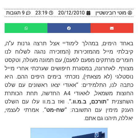
מוטי רובינשטיין
20/12/2010
23:19
9 תגובות
באחד הימים, במהלך לימודיי אצל תרצה גרנות ע”ה,
קיבלתי מייל מהמזכירות (המזכירה נהגה לשלוח לנו
חומרים מרתקים מפעם לפעם), עם תמונה מעולה, וטקסט
מצורף. לאחרונה, במסגרת חיפושים שערכתי אחרי מייל
נוסטלגי (לא מצאתי), נזכרתי בימים היפים ההם. היא
כתבה לנו, התלמידים: “אאודי יצאו ראשונים עם שלט
החוצות משמאל, לאאודי A4 החדשה, תחת הכותרת
השחצנית “
תורכם, ב.מ.וו.
“. ואז ב.מ.וו עלו עם השלט
הענק מימין עם התשובה: “
שח-מט
“. אמרתי לעצמי,
יאללה, תיהנו גם אתם.