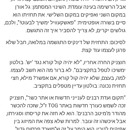
אבל הרשימה בעינה עומדת. השינוי המסתמן: גל אורן
במקום השני ואפיקים במקום השלישי. את תחזיתו הוא
סיים בשורה אופטימית: “פאשקעוויל ימשיך לבעוט!”, ולכם,
גולשים יקרים, לא צריך להסביר איך זה התגשם.
לסיכום: התחזית של דינקיס התגשמה במלואה, חבל שלא
פרגן לעצמו עוד קצת.
חוצניק החרה אחריו, “לא יהיה קול קורא נגד ‘יש’. בולטון
ימשיכו לטפל בתקציבם”. לא ברור מה הוא חשב לעצמו.
למה, בעצם, שלא יהיה קול קורא, אם אפשר? מילא, חצי
תחזית נכונה: בולטון עדיין מטפלים בתקציב.
“תקום ועדת רבנים לענייני חדשות או אתר כשר”, חוצניק
זכה לשמש כעורך חדשות באתר TOG ז”ל, שזכה להכשר
מהודר מ’מיטב הרבנים’. הוא לא חזה את קריסתו וסגירתו,
אבל איכשהו זה עובר. למרות שלא צפה את המיזוג בין
אפיקים לטריו, הוא הימר על זה ש”משרד פרסום גדול