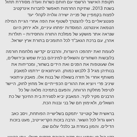
תקופת האישור הרשמי עם חותם כשרות וועדה מסודרת תחול
בשנת 2013. שתיקת החרמות תאפשר לחברות אינרקטיב
לפצוח בקמפיין של פנייה ישירה וגלויה לקהלי יעד
פונטציאליים בלי להצטרך לשטוף את הפה אחרי הגיית המילה
הטמאה אינטרנט. המוסדות יפתחו עיניים, ולא ירחק היום
שנראה אתר מושקע של ממלכת התורה והחסידות – תולדות
אהרן, עם ברכת הגאב”ד לכל התומכים בתורת ארץ ישראל.
לעומת זאת יתהפכו היוצרות, והרבנים יקדישו מלחמת חורמה
בלובשות השחורים והשאלים למיניהם בבית שמש ובירושלים,
אלו שעוטפות את הפנים ואת הידים בשחור, ומכריחות את
בנותיהן מגיל 3 ללבוש כמותן. העיתונאים יירתמו למאבק
משותף אחרי גל חזרה בשאלה של בנות אלו. מאבק עיתונאי
שיניב פרי ויוציא את ההורים הכפייתיים אל מחוץ לחוק, היישר
לטיפול מחלקת הרווחה, והפעם בתמיכה מלאה של כל
הרבנים מקיר לקיר. המאבק יביא לסגירת בית החינוך של כת
השאלים, ולאימוץ חם של בני ובנות הכת.
בראשית של קוטיינר יתמקם בשלישייה הפותחת, ויסב כאב
ראש גדול לכל השאר. הרבה בזכות הקריאייטיב, מעט בזכות
הדילים. והמון בעזרת גב כלכלי עלום שם.
רדיו קול חי יפתיע עם מדור ביקורת פרסום משלו. ויתן בראש.