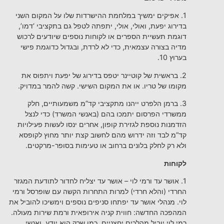
1. אפיקים ימשיך במלחמת ההישרדות שלו על המקום השני
בדירוג יפעת, ואולי, אולי, יתפתה לטפל גם בתקציבי ‘דמו’,
דוגמת תעשיית הספרים או לקוחות נוספים שיודעים לרכוש
מדיה בצורה עצמאית, כדי לא לרדת, ובגדול כדוגמת פישי
בערוץ 10.
2. בראשית של קוטיינר יטפס בדירוג של יפעת ויתפוס את
מקומו של טריו. או את המקום השישי. קשה להמר במדויק.
3. ברמן הלפרט ייהנו מתקציבי קד”מ משמעותיים, חלק
ממשרדי הפרסום יתמכו בהם (באנשי המשרד) כדי לנצל
הזדמנות נוספת לגזירת קופון, אחרים ינסו לעשות פעילויות
קד”מ לבד וזה ידרוש מהם לחשוב קצת יותר מחוץ לקופסא
ולא רק לחלק בלונים ברחוב או טעימות בסופר-מרקטים.
לקוחות
1. אושר עד ורמי לוי – אושר עד יצליח לחדור לתודעת המגזר
החרדי (והלא חרדי) למרות התחרות הקשה עם שופרסל ורמי
לוי. מנהלי אושר עד יפתחו סניפים נוספים וימשיכו להוביל את
המהפכה החדשה: חווית קניה אירופאית ורמת שירות מעולה.
רמי לוי יוביל מהלכים יחצניים, כמו שרק הוא יודע, ואנשי