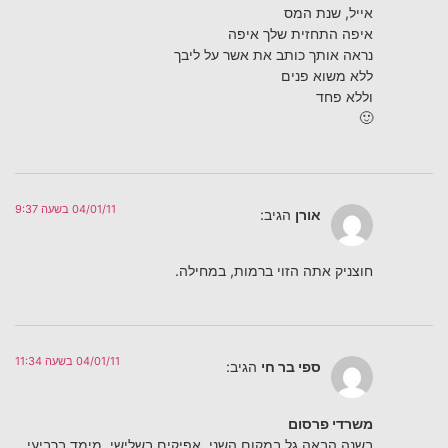
אייל, שנת המס
איפה התחזית שלך איפה
נראה אותך כותב את אשר על ליבך
ללא משוא פנים
וללא פחד
🙂
04/01/11 בשעה 9:37
אורן
הגיב:
חוצניק אתה הזוי ברמות, במחילה.
04/01/11 בשעה 11:34
ספי בר חי
הגיב:
משרדי פרסום
בשנה הבאה גל במקום השני, אפיקים בשלישי, מימד ברביעי