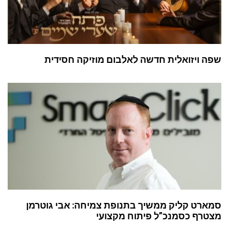
שפה ויזואלית חדשה לאלבום מוזיקה חסידית
סמארט קליק ממשיך בתנופת צמיחה: אבי גוטרמן
מצטרף כסמנכ”ל פיתוח מקצועי