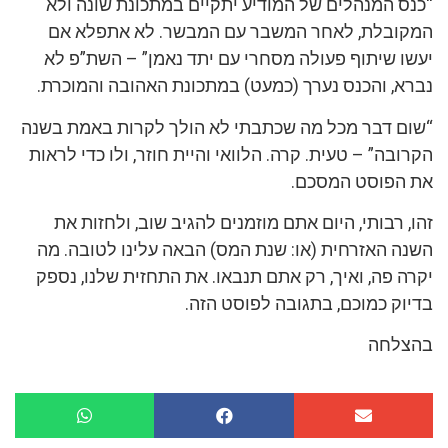
“כנס המנהלים של המודיע יתקיים במתכונת שונה ולא
המקובלת, לאחר המשבר עם המבשר. לא אתפלא אם
יעשו שיתוף פעולה מסחרי עם יתד נאמן” – השת”פ לא
נברא, והכנס נערך (כמעט) במתכונת האהובה והמוכרת.
“שום דבר מכל מה שכתבתי לא הולך לקרות באמת בשנה
הקרובה” – טעית. קרה. הלוואי והיית חוזר, ולו כדי לראות
את הפוסט המסכם.
זהו, רבותי, היום אתם מוזמנים להגיב שוב, ולחזות את
השנה האזרחית (או: שנת המס) הבאה עלינו לטובה. מה
יקרה פה, ואיך, רק אתם תנבאו. את התחזית שלנו, נספק
בדיוק כמוכם, בתגובה לפוסט הזה.
בהצלחה