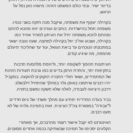
בדיוור ישיר. ובפי כולם המשפט הזהה: מישהו כאן נפל על
הראש.
בקהילה יעקוף את משפחה, שיקבל מכה חזקה בשני כנפיו.
משפחה תחל בהישרדות. כותבים ועורכים יזוזו מהכא להתם
ומהתם להכא.משפחה יוזיל את העיתון למחיר אחיד כמו
בקהילה, ושבוע אח”כ יוזל בקהילה למחצה. שעה טובה ישאר
במתכונתו הנוכחים עד ביאת הגואל, עוד עד שהליכוד תיעלם
מהמפה, מה שיגיע קודם.
העיתונות תהפוך לשקופה יותר, וליוזמת מלחמות תרבות
בתקיפות יתר, והתרת הרסן בדיונים כמו גניבת תעודות הזהות
של המתמידים, ושאר חוליי החברה הזקוקים להוקעה. במקביל
יהיו רבנים שיתמכו באופן גלוי במהלך שהתחיל זילבשלג:
דרבון היציאה לעבודה, לאלה שלא חשקה נפשם בתורה.
בכיר בעדה החרדית יפתיע עם מהלך פשרני של גיוס חרדים
ל”עבודה” במסגרת צה”ל הציונית. זאת בתמיכה גלויה של לא
מעט רבנים.
האינטרנט לא יקבל אישור רשמי מהרבנים, אך מאחורי
הקלעים יסכימו על תמיכה שבשתיקה בכמה אתרים מסוננים.