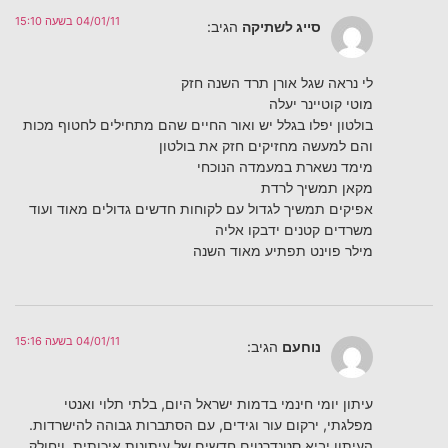
04/01/11 בשעה 15:10
סייג לשתיקה
הגיב:
לי נראה שגל אורן תרד השנה חזק
מוטי קוטיינר יעלה
בולטון יפלו בגלל יש ואור החיים שהם מתחילים לחטוף מכות
והם למעשה מחזיקים חזק את בולטון
מימד נשארת במעמדה הנוכחי
מקאן תמשיך לרדת
אפיקים תמשיך לגדול עם לקוחות חדשים גדולים מאוד ועוד
משרדים קטנים ידבקו אליה
מילר פוינט תפתיע מאוד השנה
04/01/11 בשעה 15:16
נוחעם
הגיב:
עיתון יומי חינמי בדמות ישראל היום, בלתי תלוי ואנטי
מפלגתי, ירקום עור וגידים, עם הסתברות גבוהה להישרדות.
העיתון יביא סטנדרטים חדשים של עיתונות איכותית, ויחולק