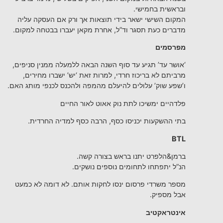
ובראשית בחמישי.
המקום השישי ישאר בידי תוצאות אך ורק אם העסקה עליה
מדברים כעת תסגר וד”ל, אחרת מקאן יעברו בבטחה למקום.
מפרסמים
‘אושר עד’ תגיע עד סוף השנה הבאה ללמעלה ממנין סניפים,
מרביתם לא בריכוז חרדי, למרות זאת ‘יש’ ישברו מחירים,
ו’שפע שוק’ עלולים להיעלם מהמפה ולהכנס לכנפי מותג האם.
פלדהיים ימשיכו לתת נוק אאוט לאור החיים
בתי ההשקעות יכניסו כסף, הרבה כסף למדיה החרדית.
BTL
ברמן&הלפרט יתנו בראש בצורה קשה.
הנ”ל יתפתחו לתחומים נוספים נושקים.
מספר משרדי פרסום ינסו לחקות אותם. לא דומה לא כמעט
אבל מספיק.
אינטראקטיב