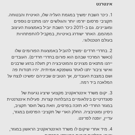
אינטרנט
1. כיכר השבת ימשיך במגמת העליה שלו, האיטית והבטוחה.
תקציבי פרסום יזרמו יותר והגולשים יהנו מתכנים נוספים
ומעניינים. גם ב-2011 כיכר השבת יוביל באמצעות העיצוב
המהמם. האתר ישודרג באיטיות, במקביל להתפתחויות
בעולם הטכנולוגי.
2. בחדרי חרדים ימשיך להוביל באמצעות הפורומים שלו
(כאשר המרכזי שבהם הוא פורום בחדרי חרדים). העובדים
ייהנו מתנאים מצוינים והמוטיבציה רק תעלה ברגע שרבנים
ואישי ציבור יתנו לאתר גושפנקא אמיתית. יהיו תנודות פה
ושם במצבת העובדים, אך הטובים שביניהם ימשיכו לנצח על
המלאכה ביד רמה.
3. יקום משרד אינטראקטיב מקצועי שיציג נגיעות של
סטנדרטיים בינלאומיים בהבלחות קצרות. פעילות אינטרנטית
במגזר החרדי לא תזכה בפרסים, וזאת בשל חוסר תקציב,
ניסיון ומוטיבציה. החלק הארי של תקציבי הפרסום במגזר,
עדיין, יופנה לפרינט.
4. מיד אחרי שיקום לו משרד האינטראקטיב הראשון במגזר,