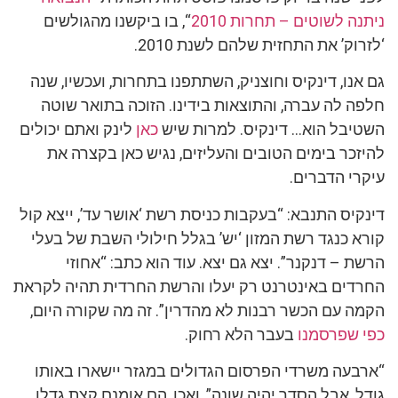
ניתנה לשוטים – תחרות 2010
“, בו ביקשנו מהגולשים
‘לזרוק’ את התחזית שלהם לשנת 2010.
גם אנו, דינקיס וחוצניק, השתתפנו בתחרות, ועכשיו, שנה
חלפה לה עברה, והתוצאות בידינו. הזוכה בתואר שוטה
השטיבל הוא… דינקיס. למרות שיש
כאן
לינק ואתם יכולים
להיזכר בימים הטובים והעליזים, נגיש כאן בקצרה את
עיקרי הדברים.
דינקיס התנבא: “בעקבות כניסת רשת ‘אושר עד’, ייצא קול
קורא כנגד רשת המזון ‘יש’ בגלל חילולי השבת של בעלי
הרשת – דנקנר”. יצא גם יצא. עוד הוא כתב: “אחוזי
החרדים באינטרנט רק יעלו והרשת החרדית תהיה לקראת
הקמה עם הכשר רבנות לא מהדרין”. זה מה שקורה היום,
כפי שפרסמנו
בעבר הלא רחוק.
“ארבעה משרדי הפרסום הגדולים במגזר יישארו באותו
גודל, אבל הסדר יהיה שונה”, ואכן, הם אומנם קצת גדלו,