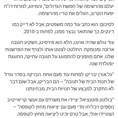
יעלם מהרשימה של חמשת הגדולים”, והמיזוג, למרות דו”ח
יפעת הקרוב, העלים את טריו מהרשימה.
לסיכום: הוא כתב עוד כמה משפטים, אבל לא דייק כמו
דינקיס, כך שהתואר נבצר ממנו, לפחות ב-2010.
עוד גולש שהיה ואיננו, הלא הוא פירסינג, השקיע תגובה
ארוכה ומנומקת. החלטנו לצטט אותו ולצרף את הפרשנות
שלנו. אתם מוזמנים להתמוגג על תגובה עתיקה, החוגגת
יומולדת שנה.
“גל אורן יבריקו לפחות עוד פעם אחת. הברקה בסדר גודל
של חנות הבית של תנובה” – הם הבריקו, אבל שום דבר
לא התקרב למבצע של חנויות הבית, מבחינתנו.
“בולטון פוטנציאל יציידו את משרדם עם אנשי קריאייטיב
נוספים ויבליחו מדי פעם עם יציאות מחוץ לקופסה” –
הצטיידו אולי, אבל טרם זכינו ליציאה מחוץ לקופסה.