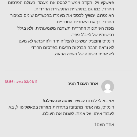
פאשקעוויל יתקדם וימשיך לבסס את מעמדו בעולם הפרסום
החרדי, כמו גם בתעשיית התקשורת החרדית.
האינטרנט ימשיך לבסס את מעמדו בהכשרים שונים בציבור
החרדי. כך גם האתרים החרדיים.
מפת העיתונות החרדית תשתנה משמעותית, ולא בגלל
רכישותיו של לייב’ל פפר.
דינקיס וחוצניק ימשיכו להצליח יחד ולהתכתש לא מעט.
לא נראה הרבה הברקות חריגות בפרסום החרדי.
לא אהיה השוטה של השנה הבאה.
03/01/11 בשעה 18:56
אחד העם 1
הגיב:
אוי בא לי לצרוח עכשיו:
שוטה שבעוילם!
דינקיס, מה אתה מתבזבז בתחזיות מוזרות בפאשקעוויל, בא
לעבוד איתנו על אמת. לשנות את העולם.
אחד העם1