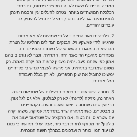
המדיה יסבירו לו שאם לא יהיו תקציבי פרסום, גם כתבי
הכלכלה המושחזים ביותר יצטרכו להעלים עין והבמה תינתן
למפרסמים הגדולים. בנוסף, רמי לוי יתחיל להעסיק גם
עובדים יהודיים.
2. פלדהיים ואור החיים – על פי שמועות לא מאומתות
שהגיעו לידי פאשקעוויל, הבנקים הגדולים החליטו על הצרת
ההרשאות במסגרות האשראי של רשתות הספרים. הם
מפחדים מהענף הדינאמי הזה, התזזיתי, וכבר לא נותנים בהם
אמון כפי שנתנו פעם. יהיה מעניין לראות מה יקרה באמת. רק
משום שמדובר בתחזית, אני מרשה לעצמי לנחש כי פלדהיים
ימשיכו להוביל את שוק הספרים, ולא רק בגלל העבודה
הגל-אורנית.
3. תנובה ושטראוס – הפסקת הפעילות של שטראוס בשנה
האחרונה, מזיקה (לדעתי) לא רק לבולטון, אלא גם לגל אורן.
הרי אין סיבה שתנובה ייצאו השכם והערב בקמפיינים
בומבסטיים, כשהמתחרה שרוי בתרדמת עמוקה. משהו יקרה
עם שטראוס, זה בטוח. אם התקציב של שטראוס יעזוב את
בולטון? זה מטורף לחזות דבר כזה, אבל יש לי תחושה כי נכונו
לנו עוד המון כותרות ועדכונים במהלך השנה הנוכחית.