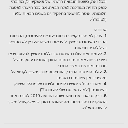
ובכל זאת, כשוטה הנבואה הרשמי של פאשקעוויל, מחובתי
לנפק תחזית מעודכנת לשנה הבאה. אם כבר הגעתי לפסגת
חלומותי, אנסה להישאר בתפקיד גם בשנים הבאות עלינו
(לטובה?).
אז ככה:
1
. עדיין לא יהיו תקציבי פרסום יעודיים לאינטרנט, הפרסום
החרדי באינטרנט ימשיך להיראות כמשהו שעדיין לא מספיק
בשל להניב תוצאות.
2
. לעומת זאת עולם האינטרנט בכללותו ימשיך לבעוט, ויראו
ניצני פריחה אמיתיים בתחום התוכן ואתרים עיסקיים של
חברות ומותגים במגזר החרדי.
3
. עולם הפרסום החרדי, הוותיק והמוכר, ימשיך לקפוא על
תקציביו. אין שינויים דרמטיים.
4
. משרדי היח”צ ימשיכו לפרוח ולצרוח על מנהלי השיווק
בעיתונים (“למה האייטם שלי לא נכנס?”)
5
. דינקיס יאבד את תואר שוטה הנבואה 2010 לטובת אחד
המטקבים פה בפוסט. מה שאומר כמובן שפאשקעוויל ימשיך
לבעוט.
בעז”ה
.