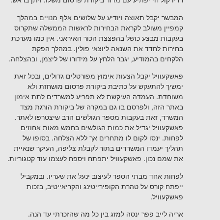
המבשר יקבל תאוצה ויודיע על שלושים אלף מנויים במהלך
קמפיין משולב לקראת הבחירות לראשות הממשלה שתקרוס
בעקבות מבצע כושל בהפצצת הכור האיראני. אין כמו מערכת
בחירות לחדד את השנאה ליוצאי פולין. במהלך הפקת
הלקחים בהמודיע, יגבר הלחץ על מידורו של ליצמן, ובהצלחה.
פאשקעוויל יקבל הצעות אימוץ מפורטלים גדולים, ובכל זאת
ימשיך להתעקש על כתיבת ביקורת פרסום מושחזת ולא
משוחדת. העמדה העיקשת לא תפריע למשרדים לתת אימון
באתר הזה, ולפרסם בו גם במקרה של ביקורת הורגת מצד
המשרד, זאת בעקבות מספר הגולשים הרב שיצטרפו לאתר.
פאשקעוויל יגדיל את כמות הגולשים בחמש מאות אחוזים
לפחות. ינסו לקום לו מתחרים אך ללא הצלחה. בסופו של
תהליך יעמדו המשרדים בתור לקבלת צליפה, העיקר שנאיית
את שמם נכון. פאשקעוויל יתפתח ויספח לעצמו עוד קטגוריות.
לפחות אחד מבתי הספר לעיצוב ינעל את שעריו. ובמקביל
ייפתח קורס על טהרת הקופירייטינג והקריאייטיב, בזכות
פאשקעוויל.
אריה לייב פפר ינסה למזג בין כל מה שהזכרתי עד הנה.