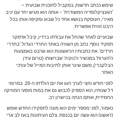
שימש ככתב חדשות, במקביל לתוכנית שבועית –
‘האנציקלופדיה המשודרת’ – אותה הוא מגיש יחד עם יניב
מאירי, העוסקת בנושא אחד כל שבוע ומקיפה אותו בכל
היבט וזווית אפשרית.
שבועיים לאחר שהחל את עבודתו ברדיו, קיבל אדמקר
תפקיד נוסף: כתב מן השורה באתר החרדי הגדול ‘בחדרי
חרדים’. את כתבותיו הראשונות הוא שרבט באמצעות
ה’הערות’ במכשיר ה’נוקיה’ שברשותו (טרום עידן
הבלקברי), משם שיגר אותן לתיבות המייל של עורכי
האתר.
לפני חודש וחצי לערך חגג את יום הולדתו ה-20. במרומי
דל שנותיו, הוא הספיק לכבוש גם את במות מופעי המוזיקה
החסידית, אותם הנחה בכישרון רב.
כאמור, לפני מספר ימים הוא מונה לתפקידו החדש ואמש
(ראשון) הוא עשה יום בכנסת. צלם העיתונות בועז לב ארי