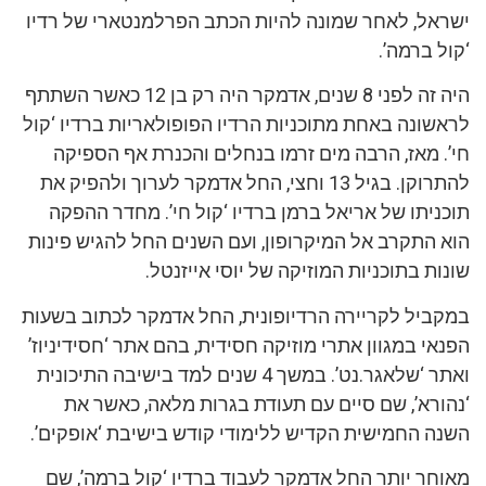
ישראל, לאחר שמונה להיות הכתב הפרלמנטארי של רדיו
‘קול ברמה’.
היה זה לפני 8 שנים, אדמקר היה רק בן 12 כאשר השתתף
לראשונה באחת מתוכניות הרדיו הפופולאריות ברדיו ‘קול
חי’. מאז, הרבה מים זרמו בנחלים והכנרת אף הספיקה
להתרוקן. בגיל 13 וחצי, החל אדמקר לערוך ולהפיק את
תוכניתו של אריאל ברמן ברדיו ‘קול חי’. מחדר ההפקה
הוא התקרב אל המיקרופון, ועם השנים החל להגיש פינות
שונות בתוכניות המוזיקה של יוסי אייזנטל.
במקביל לקריירה הרדיופונית, החל אדמקר לכתוב בשעות
הפנאי במגוון אתרי מוזיקה חסידית, בהם אתר ‘חסידיניוז’
ואתר ‘שלאגר.נט’. במשך 4 שנים למד בישיבה התיכונית
‘נהורא’, שם סיים עם תעודת בגרות מלאה, כאשר את
השנה החמישית הקדיש ללימודי קודש בישיבת ‘אופקים’.
מאוחר יותר החל אדמקר לעבוד ברדיו ‘קול ברמה’, שם