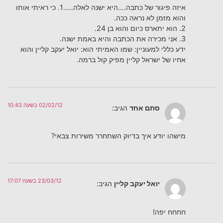
איזה פיגור של כתבה….היא ישנה לאלה…..1. כי ראיתי אותו
והוא מזמן לא נראה ככה.
2. הוא יתארס כיום והוא בן 24.
3. אני מכירה את הכתבה והיא באמת ישנה.
ידע כללי למעוניין: שמו האמיתי הוא: יואל יעקב קליין והוא
אחיו של ישראל קליין מפיק קול ברמה.
02/02/12 בשעה 10:43
סתם אחד
הגיב:
מישהו יודע איך בדיוק השתחרר משירות צבאי?
23/03/12 בשעה 17:07
יואל יעקב קליין
הגיב:
חחחח יפה!