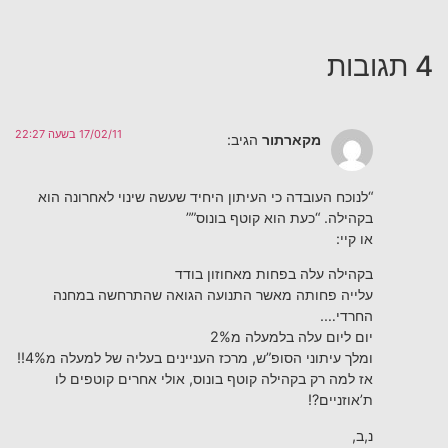
17/02/11 בשעה 22:27
מקארתור
הגיב:
“לנוכח העובדה כי העיתון היחיד שעשה שינוי לאחרונה הוא
בקהילה. “כעת הוא קוטף בונוס””
או קיי:
בקהילה עלה בפחות מאחוזון בודד
עלייה פחותה מאשר התנועה הגואה שהתרחשה במחנה
החרדי….
יום ליום עלה בלמעלה מ2%
ומלך עיתוני הסופ”ש, מרכז העניינים בעליה של למעלה מ4%!!
אז למה רק בקהילה קוטף בונוס, אולי אחרים קוטפים לו
ת’אוזניים?!
נ,ב,