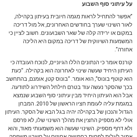
יתוני סוף השבוע
שר להתחיל לראות מגמה חיובית בעיתון בקהילה,
 השינוי שערך בחודשים האחרונים, אל מול דריכה
 או ירידה קלה של שאר השבועונים. חשוב לציין כי
עות השיווקית של דריכה במקום היא הליכה
ה”.
ס אומר כי הנתונים הללו הגיוניים, לנוכח העובדה כי
ן היחיד שעשה שינוי לאחרונה הוא בקהילה. “כעת
וטף בונוס”, הוא אומר. “בונוס קטן, אומנם, בהתחשב
שהסקר נעשה עוד בטרם חילחל השידרוג לתודעה.
וא העיתון היחיד מבין עיתוני סוף השבוע שנמצא
במגמת עליה לעומת חציו הראשון של 2010. המבחן
 והנכון של בקהילה יהיה בגל הבא של הסקר. העיתון
 לא מספיק החצין את מהלך השינוי שלו, לא פרסם
דחף מספיק. השינוי שעשה הוא משמעותי מאוד, והוא
 לעלות לפחות בחמישה אחוזים על חשבון משפחה.