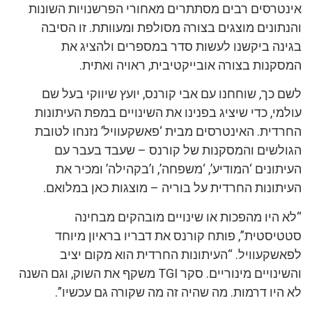
רסים רבים מסתתרים מאחורי הפרשנויות השונות
נים מוצגים בצורה מסולפת ומעוותת. זו הסיבה
ה ביקשנו לעשות סדר במספרים ולהציג את
ות בצורה אובייקטיבית, ראויה ואתית.
ך, שוחחנו עם אבי קורנס, יועץ שיווקי בעל שם
, כדי שיציג בפנינו את השינויים במפת העיתונות
ית. האינטרסים מבית ‘פאשקעוויל’ נזנחו לטובת
שים והמסקנות של קורנס – שעבד בעבר עם
נים ‘המודיע’, ‘משפחה’, ו’בקהילה’ ומכיר את
נות החרדית על בוריה – מוצגות כאן במלואם.
יו מהפכות או שינויים מובהקים מבחינה
טית”, פותח קורנס את דבריו בראיון מיוחד
קעוויל. “העיתונות החרדית הוא מקום יציב
והשינויים מינוריים. סקר TGI משקף את השוק, וגם השנה
ו דרמות. מה שהיה זה מה שקורה גם עכשיו”.