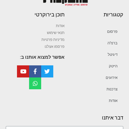
ריות
תוכן בירוקרטי
אודות
סום
תנאי שימוש
מדיניות פרטיות
נז’ה
פרסמו אצלנו
גיטל
אפשר למצוא אותנו ב:
יטק
רועים
כנות
דות
איתנו