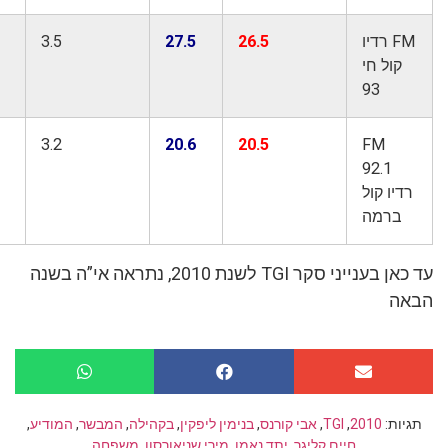
FM רדיו
26.5
27.5
3.5
3.0
ול חי
93
2.7
3.2
20.6
20.5
FM
92.1
ו קול
רמה
עד כאן בענייני סקר TGI לשנת 2010, נתראה אי”ה בשנה
ה
ת:
2010
,
TGI
,
אבי קורנס
,
בנימין ליפקין
,
בקהילה
,
המבשר
,
המודיע
,
חיים קליגר
,
יתד נאמן
,
מירי שניאורסון
,
משפחה