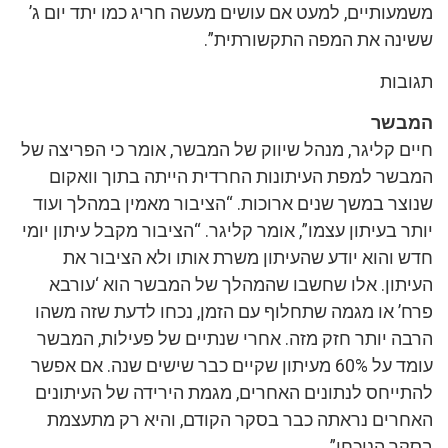
תיים, למעט אם עושים מעשה חריג כמו יתד יום ג’
נה את המפה התקשורתית”.
ות
שר
 קליגר, מנהל שיווק של המבשר, אומר כי הפריצה של
ר למפת העיתונות החרדית הייתה בתוך וואקום
ר במשך שנים ארוכות. “הציבור מאמין במהלך ועוד
בעיתון עצמו”, אומר קליגר. “הציבור מקבל עיתון יומי
הוא יודע שהעיתון משרת אותו ולא הציבור את
ון. אלו שחשבו שהמהלך של המבשר הוא ‘עורבא
 או מגמה שתחלוף עם הזמן, נכחו לדעת שזה משהו
 יותר חזק מזה. אחרי שנתיים של פעילות, המבשר
עומד על 60% מעיתון שקיים כבר שישים שנה. אם אפשר
יחס לנתונים האחרים, מגמת הירידה של העיתונים
ים נראתה כבר בסקר הקודם, והיא רק מתעצמת
 הנוכחי”.