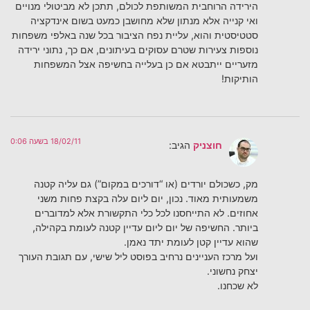
הירידה הרוחבית המשותפת לכולם, תתכן לא מביטולי מנויים
ואי קנייה אלא מנתון שלא מחושבן כמעט בשום אינדקציה
סטטיסטית והוא, עליית נפח הציבור בכל שנה באלפי משפחות
נוספות צעירות שטרם עסוקים בעיתונים, אם כך, נתוני ירידה
מזעריים ייתבטא אם כן בעלייה בחשיפה אצל המשפחות
הותיקות!
18/02/11 בשעה 0:06
חוצניק
הגיב:
מק, כשכולם יורדים (או “דורכים במקום”) גם עליה קטנה
משמעותית מאוד. נכון, יום ליום עלה בקצת פחות משני
אחוזים. לא התייחסנו לכל כלי התקשורת אלא למדוברים
ביותר. החשיפה של יום ליום עדיין קטנה לעומת בקהילה,
שהוא עדיין קטן לעומת יתד נאמן.
ועל מרכז העניינים נרחיב בפוסט ליל שישי, עם תגובת העורך
יצחק נחשוני.
לא שכחנו.