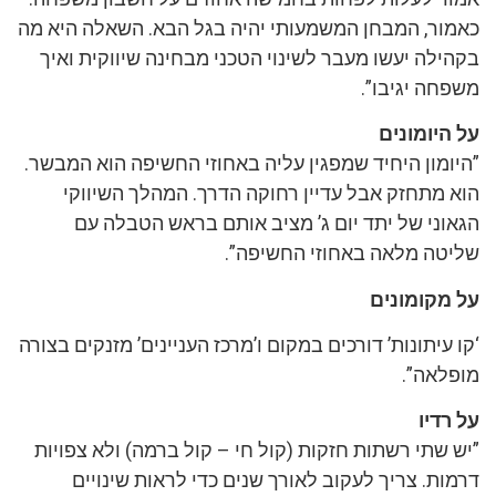
ר, המבחן המשמעותי יהיה בגל הבא. השאלה היא מה
ה יעשו מעבר לשינוי הטכני מבחינה שיווקית ואיך
ה יגיבו”.
יומונים
מון היחיד שמפגין עליה באחוזי החשיפה הוא המבשר.
מתחזק אבל עדיין רחוקה הדרך. המהלך השיווקי
ני של יתד יום ג’ מציב אותם בראש הטבלה עם
טה מלאה באחוזי החשיפה”.
קומונים
יתונות’ דורכים במקום ו’מרכז העניינים’ מזנקים בצורה
אה”.
יו
שתי רשתות חזקות (קול חי – קול ברמה) ולא צפויות
. צריך לעקוב לאורך שנים כדי לראות שינויים