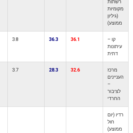
שתות
מיות
(גיליון
וצע)
קו –
36.1
36.3
3.8
3.2
תונות
דתית
מרכז
32.6
28.3
3.7
3.0
יינים
–
ציבור
חרדי
ו (יום
חול
וצע)