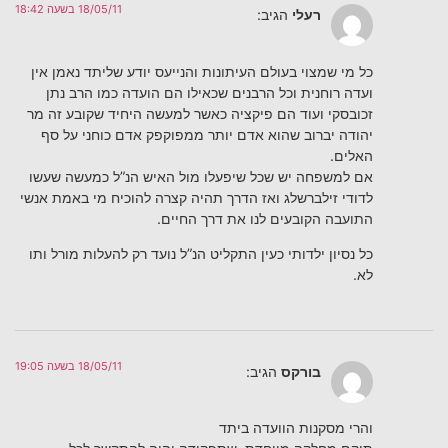
18/05/11 בשעה 18:42
רעלי
הגיב:
כל מי שמצוי בעולם העיתונות והנייעס יודע שליתד נאמן אין
ועדה רוחנית וכל הרבנים שכאילו הם הועדה כמו הרב נתן
זכובסקי ועוד הם פיקציה כאשר למעשה היחיד שקובע זה מר
יהודה יברוב שהוא אדם יותר ממפוקפק אדם כוחני על סף
האלים.
אם למשפחה יש שכל שיפעלו מול האיש הנ”ל כמעשה שעשו
לדודי זילברשלג ואז הדרך תהיה קצרה להוכיח מי באמת אנשי
התועבה הקובעים לנו את דרך החיים.
כל נסיון ילדותי כעין התקליט הנ”ל נועד רק להעלות מורל ותו
לא.
18/05/11 בשעה 19:05
בורקס
הגיב:
והרי מסקנות הוועדה ביתד