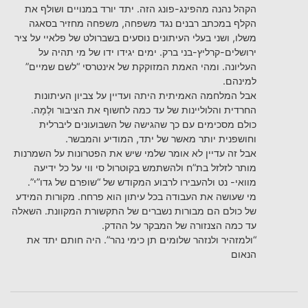
הקהל נהנה מהפינג-פונג הזה. יתד יורד במנויים ושולף את
הקלף במכתב רבנים נגד משפחה, משפחה מחזיר בסאגה
משלו, ושני בעלי העיתונים נוסעים בשברולט של פלאיי על ציר
ירושלים-קרליץ-בני ברק. ימים יגידו ידו של מי תהיה על
העליונה. ומהי האמת המזוקקת של אינטרסי “לשם שמיים”
למינהם.
אבל המלחמה האמיתית היתה ועדיין על צביון העיתונות
החרדית והלוליינות של עד כמה לחשוף את הציבור ולֶמָה.
כולם מסכימים עם כך שהגישה של השבועונים ליברלית
וחושפנית יותר מאשר של יתד, המודיע והמבשר.
אבל זה עדיין לא אומר שלמי שיש את הפטרונות על השמרנות
מותר לזלזל בת”ח ולהשתמש בקוטרול סי ווי על כל ידיעה
מוואי- נט ולהעבירו לרבוע המקודש של “שופרם של גדו”י”.
מי שעושה את העבודה בכל עיתון הוא פרחח. מקורות המידע
של כולם הם מבורות נשברים של התקשורת המקוונת. השאלה
עד כמה הצנזורה של המבקר על ההדק.
“ולמזהיר ולנזהר שלומים תן כימי נהר”. היה חותם יתד את
הנאום