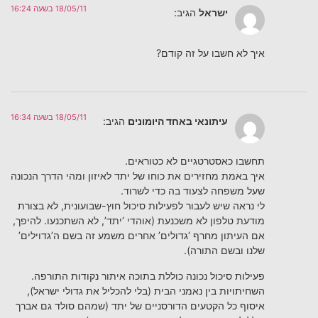
18/05/11 בשעה 16:24
ישראל
הגיב:
איך לא חשבו על זה קודם?
18/05/11 בשעה 16:34
עיתונאי באחד היומונים
הגיב:
תחשבו כאסטרטגיים לא כטוראים.
איך באמת מחזירים את כוחו של יתד לאיזון ומהי הדרך הנכונה
שעל משפחה לצעוד בה כדי לשרוד.
לי נראה שיש לעבור לפעילות סיכול חוץ-שבועונית, לא בצורת
מודעת טלפון לא משכנעת (אוהדי ‘יתד’, לא השתכנעו. להיפך,
אם העיתון מחרף ‘גדולים’ אחרים משמע זה בשם ה’גדוילים’
שלנו ובשם התורה).
פעילות סיכול נכונה כוללת בתוכה איתור נקודות התורפה.
השחיתויות בין נאמני הבית (בלי להכליל את גדולי ישראל),
איסוף כל הקטעים הדורסניים של יתד (שמהם סולד גם אברך