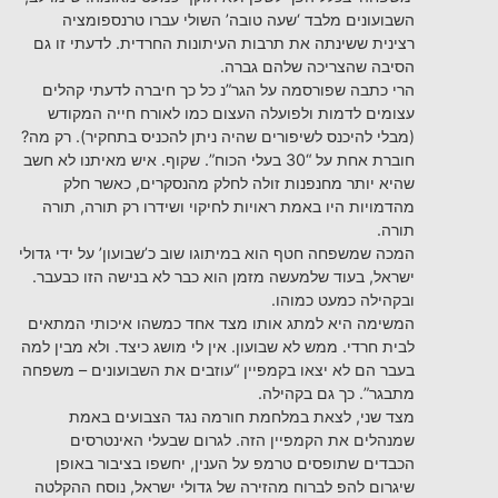
השבועונים מלבד ‘שעה טובה’ השולי עברו טרנספומציה
רצינית ששינתה את תרבות העיתונות החרדית. לדעתי זו גם
הסיבה שהצריכה שלהם גברה.
הרי כתבה שפורסמה על הגר”נ כל כך חיברה לדעתי קהלים
עצומים לדמות ולפועלה העצום כמו לאורח חייה המקודש
(מבלי להיכנס לשיפורים שהיה ניתן להכניס בתחקיר). רק מה?
חוברת אחת על “30 בעלי הכוח”. שקוף. איש מאיתנו לא חשב
שהיא יותר מחנפנות זולה לחלק מהנסקרים, כאשר חלק
מהדמויות היו באמת ראויות לחיקוי ושידרו רק תורה, תורה
תורה.
המכה שמשפחה חטף הוא במיתוגו שוב כ’שבועון’ על ידי גדולי
ישראל, בעוד שלמעשה מזמן הוא כבר לא בנישה הזו כבעבר.
ובקהילה כמעט כמוהו.
המשימה היא למתג אותו מצד אחד כמשהו איכותי המתאים
לבית חרדי. ממש לא שבועון. אין לי מושג כיצד. ולא מבין למה
בעבר הם לא יצאו בקמפיין “עוזבים את השבועונים – משפחה
מתבגר”. כך גם בקהילה.
מצד שני, לצאת במלחמת חורמה נגד הצבועים באמת
שמנהלים את הקמפיין הזה. לגרום שבעלי האינטרסים
הכבדים שתופסים טרמפ על הענין, יחשפו בציבור באופן
שיגרום להפ לברוח מהזירה של גדולי ישראל, נוסח ההקלטה