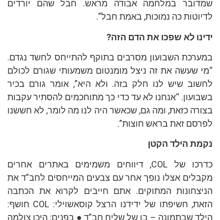
שמדובר במלחמה אבודה מראש. חבל שהם יורדים
לדיוטות כה נמוכות, באמת חבל”.
ידינו לא שפכו את הדם הזה?
במערכת השבועון מסרבים בתוקף להתייחס לחשד נגדם.
“מי שעשה את זה ניצל מומנטום משמעותי שגורם לכולם
לחשוב שיש לנו חלק בזה. ולא היא”, אומר גורם בכיר
בשבועון. “אנחנו לא עד כדי כך מתוחכמים להסתיר עקבות
בצורה כזאת, ומה גם, שכאשר היה לנו מה לומר, לא חששנו
לפרסם זאת בראש חוצות”.
נקמת הילד הקטן
כדרכו של COL, דיווחים משמימים באתרים אחרים
מקבלים אצלו נופך אחר עם צבעים המייחסים לחב”ד את
הניצחונות המתוקים. אתם חייבים לקרוא את הכתבה
הזאת, חשיפתו של ידידנו הרצל קוסאשוילי: COL חושף:
הילד שבתמונה – בן של שליח חב”ד ● בפנים: היכן צולמה