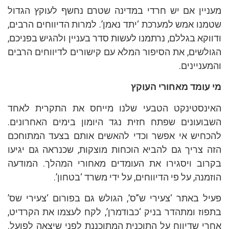
מעניין אם יש חרדי במדינה שטרם נחשף לעוקץ הגדול
שטמנו אמש למערכת ‘יתד נאמן’. למרות הדיווחים הרבים,
ודווקא בגללם, נרתמנו לעשות סדר בעניין ולהגיש בפניכם,
הגולשים, את הסיפור המלא עם קישורים לדיווחים הרבים
והמעניינים.
מי עומד מאחורי העוקץ
האינסטינקט הטבעי שלנו מייחס את התקרית לאחד
השבועונים שפתח חזית נגד היומון בימים האחרונים.
להכחיש אי אפשר וכדי להאשים אותם בצעד המתוחכם
הזה צריך גם להביא הוכחות מוצקות, שכנראה גם יגיעו
בקרוב ויסגירו את העומדים מאחורי המהלך. המודעה
הוזמנה, על פי הדיווחים, על ידי משרד ‘בטחון’.
פעיל באתר ‘צעירי ש”ס’, הגולש גם בפורום ‘צעירי שס’
בתפוז ומתהדר בניק ‘כבודמרן’, לקח לעצמו את הקרדיט,
אחרי שדיווח על התוכנית המתוכננת לפני שיצאה לפועל.