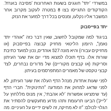
במשרדי ‘יתד’ חוגגים בשעות האחרונות ‘מסיבה בוערת’.
הקודקודים התגייסו בצו 8 במטרה לעקוב מקרוב אחר
המשבר אליו נקלעו, ומנסים בכל דרך למזער את הנזק.
יתד בפייסבוק
בניגוד למה שמקובל לחשוב, שאין דבר כזה “אוהדי יתד
נאמן”, היומון הליטאי מחזיק קבוצה בפייסבוק (או
מחזיקים עבורו) והיא מונה 527 אוהדים, נכון למועד כתיבת
שורות אלו. בדף תוכלו למצוא מדי יום את שער העיתון
וסריקות (או קבצים מקוריים) של מדורים נבחרים, לצד
קבצי טקסט של מאמרים המתפרסמים בעיתון.
לפני שעות אחדות, מנהל הדף העלה את שער העיתון, לא
לפני שדאג למחוק את המודעה “התינוקית”. חברי הדף
(עד שימציאו אפשרות ‘לא אהבתי’, אין מנוס מללחוץ על
‘לייק’) הביעו תרעומת ותהו מדוע מתעקשים להסתיר את
הגלוי לכולם: “זו לא מחיקה, זה לשים ידיים על העיניים. מה