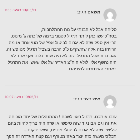
19/05/11 בשעה 1:35
משאם
הגיב:
סליחה אבל לא הבנתי על מה ההתלהבות,
בסה”כ עשו כאן ליתד תרגיל קטנוני ברמה של כתה ג’ מינוס,
הרי אין ספק שזה לא יגרום לביטול אפי’ של מנוי אחד אז מה
הרויחו בזה אלה שהשקיעו כ”כ הרבה בשביל תרגיל מטופש זה,
אגב ברור שכל התרגיל הזה לא היה שווה כלום ואף אחד לא
היה נחשף אליו לולא היח”צ האדיר של אלו שעשו את התרגיל
באתרי האינטרנט למיניהם
19/05/11 בשעה 10:07
איש בער
הגיב:
עזבו אותכם. תרגיל ראוי לשבח ! ההתנהלות של יתד מוכיחה
את זה וגם אם נגיד שזה טיפשי או שזה היה צריך להיות ביום
שלישי, שזה לא יגרום לביטולי מנויים, ושאר ירקות…
תכל’ס מעשה כזה יוצר באזז מטורף ועם קצת האדרה זה הפך