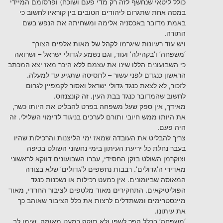
כולל ליטאי שנחשף לזה רק מדי פעם ושוכח) ופרסומם המיידי
במסה אחת שתגרום ליהודים הטובים בין קוראיו לחשוב כי
באמת מדובר באכסניה אלימה ומשחיתה את הנפש בשם
התורה.
ויש עוד רעיונות שיגרמו לקהל של מאות אלפים הצורך
‘משפחה’ ו’בקהילה’ ועוד, וגם נשמע לגדולי ישראל – ושרואה
כי השבועונים הללו שינו את עצמם ללא היכר מאז יצא המכתב
הראשון כנגדם לפני עשור – לתסיסה שתגיע עד למעלה.
לזכור, לא לצאת כנגד גדולי ישראל ואסור לקמפיין לגרום
לחשוב שהמדובר כנגד בבת העין. זה קונצנזוס.
מאידך, אין ספק שעל משפחה בפרט להבליט את היותו כשר,
את היותו ממש חיובי ותורם לערכים בניגוד לדימוי השלילי. זה
היה פעם.
צריך להבליט את העובדה שמאז ימי הליצנות והרכילות שהיו
בעבר נחלת כל יריעת העיתון בימי נחשוני השולט בכיפה
וצוקרמן השולט בזקן החסידי, עברו השבועונים דווקא לראשוני
מאדירי ה’גדולים’. רבבות נחשפים ל’גדולים’ שלא בצורה
המאוסה שביומונים. אין כמעט רכילות או נשכנות כנגד
הפוליטיקאים. התחקירים מאוד מלטפים לציבור החרדי, מאוד
מיינסטרימים ומשתדלים לרצות את כלל הציבור שאוהב כך
את עיתונו.
‘משפחה’ בכלל הפך לשפן ולא תוקף כמעט מאומה. שימו לב,