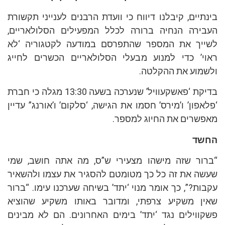
בינתיים, קיבלנו דיווח כי וועדת הרבנים לענייני תקשורת
העבירה הנחיה ברורה לכלל המפעילים הסלולאריים,
לשייך את המספר שהתפרסם במודעה לקטגוריה ‘לא
ראוי’ כדי למנוע מבעלי הסלולאריים הכשרים לחייג
ולשמוע את ההקלטה.
בדיקת ‘פאשקעוויל’ שנערכה בשעה 13:30 מגלה כי חברת
‘פלאפון’ ו’מירס’ חסמו את הגישה, ‘סלקום’ ו’אורנג” עדיין
מאפשרים את החיוג למספר.
החשד
“ברור שזה מישהו מצעירי ש”ס, מה אתה חושב, שמי
שעשה את זה כל כך מטומטם להסגיר את עצמו ולהשאיר
עקבות?”, כך אומר מנוי ‘יתד’ בשיחה שערכנו עימו. “ברור
שאין משקיע צרפתי, ומדובר באותו משקיע שהוציא
פשקווילים נגד ‘יתד’ בימים האחרונים. הם לא מבינים