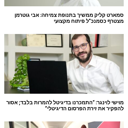
סמארט קליק ממשיך בתנופת צמיחה: אבי גוטרמן
מצטרף כסמנכ”ל פיתוח מקצועי
מוישי לוינגר: “התמכרנו בדיגיטל להמרות בלבד; אסור
להפקיר את זירת הפרסום הדיגיטלי”