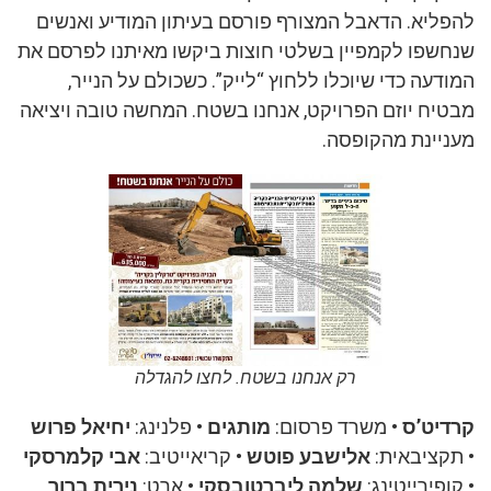
להפליא. הדאבל המצורף פורסם בעיתון המודיע ואנשים
שנחשפו לקמפיין בשלטי חוצות ביקשו מאיתנו לפרסם את
המודעה כדי שיוכלו ללחוץ “לייק”. כשכולם על הנייר,
מבטיח יוזם הפרויקט, אנחנו בשטח. המחשה טובה ויציאה
מעניינת מהקופסה.
רק אנחנו בשטח. לחצו להגדלה
קרדיט’ס
• משרד פרסום:
מותגים
• פלנינג:
יחיאל פרוש
• תקציבאית:
אלישבע פוטש
• קריאייטיב:
אבי קלמרסקי
• קופירייטינג:
שלמה ליברטובסקי
• ארט:
נירית ברוך