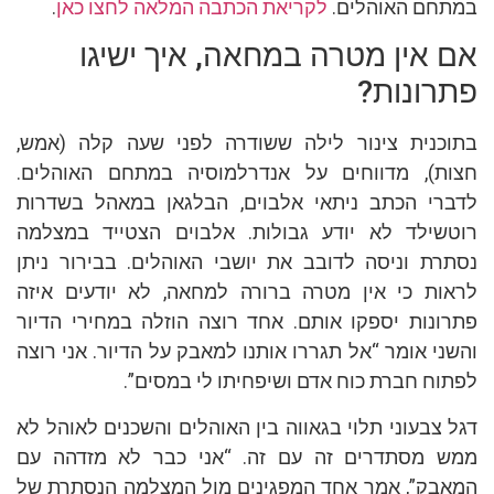
במתחם האוהלים.
לקריאת הכתבה המלאה לחצו כאן
.
אם אין מטרה במחאה, איך ישיגו
פתרונות?
בתוכנית צינור לילה ששודרה לפני שעה קלה (אמש,
חצות), מדווחים על אנדרלמוסיה במתחם האוהלים.
לדברי הכתב ניתאי אלבוים, הבלגאן במאהל בשדרות
רוטשילד לא יודע גבולות. אלבוים הצטייד במצלמה
נסתרת וניסה לדובב את יושבי האוהלים. בבירור ניתן
לראות כי אין מטרה ברורה למחאה, לא יודעים איזה
פתרונות יספקו אותם. אחד רוצה הוזלה במחירי הדיור
והשני אומר “אל תגררו אותנו למאבק על הדיור. אני רוצה
לפתוח חברת כוח אדם ושיפחיתו לי במסים”.
דגל צבעוני תלוי בגאווה בין האוהלים והשכנים לאוהל לא
ממש מסתדרים זה עם זה. “אני כבר לא מזדהה עם
המאבק”, אמר אחד המפגינים מול המצלמה הנסתרת של