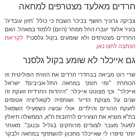
חרדים מאלעד מצטרפים למחאה
צביקה גרוניך חושף בכיכר השבת כי כולל ‘חזון עובדיה’
בעיר אלעד יעברו החל ממחר (היום) ללמוד במאהל. האם
החרדים מצטרפים ולא שומעים בקול גלסנר?
לקריאת
הכתבה לחצו כאן
.
גם אייכלר לא שומע בקול גלסנר
שרי רוט מביאה בבחדרי חרדים את הזווית הפוליטית וזו
הכותרת: “ומי תומך במחאה התל-אביבים? ישראל
אייכלר”. וכך מצוטט אייכלר: “היהדות החרדית זועקת זה
שנים על מצוקת הדיור ושותפיה לקואליציה אטומים
לזעקת ההורים והילדים. אולי עכשיו כשפעילי השמאל
בת”א מוציא את הצעירים לרחובות ת”א, הממשלה תיאלץ
לפעול מעבר לצעדים מרוחקים בגליל ובנגב”. מאוחר
יותר סיפרו לי שאייכלר מתכוון להשתתף במחאה ולבקר