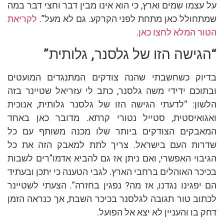
על עצמו שמים וארץ, כי הוא אינו מבין דבר וחצי דבר במה
שמתחולל כאן מתחת לפני הקרקע. גם לא מעל”.
לקריאת
הטור המלא לחצו כאן
.
“הגישה הזו של גלסנר, גלותית”
בדיוק כשחשבתי שהנה צודקים המתנגדים המועטים
ובתוכם ידידי משה גלסנר, כתב לי עזריאל שטיינר בזה
הלשון: “לדעתי הגישה הזו של גלסנר גלותית, אנוכית
ואגואיסטית, סטייל נטורי קרתא. מדובר כאן באחד
המאבקים הצודקים ביותר שלו מכנה משותף עם כל
שדרות העם בישראל. צריך לתת למאבק הזה את כל
הגיבוי האפשרי, ואם ניתן אז גם להביא אדמו”רים לשבות
בכיכר האוהלים ברחבי הארץ. לגבי הטענה כי יתכן ובעתיד
הם יפגינו נגדנו, אז מה? נפגין בחזרה”. הצעתי לשטיינר
לכתוב טור תגובה לגלסנר בכיכר השבת, אך כנראה הזמן
דחק בו והעניין לא יצא אל הפועל.