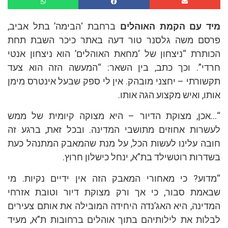
מיד עם הקמת האוהלים
ברחבת ‘הבימה’ בתל אביב,
פרסם משה גלסנר טור דעה באתר כיכר השבת תחת
הכותרת “ניצחון של ‘מחאת האוהלים’ הוא ניצחון אנטי
חרדי”. וכך כתב, בין השאר: “המעשה הזה הוא צעד
תקשורתי – יחצני מובהק. אין לי ספק שבעל אינטרס מימן
אותו, ואיש מקצוע הגה אותו.
“…אכן, מצוקת הדיור – היא מצוקה קיומית של ממש
לעשרות אחוזים מתושבי המדינה. ובכל זאת, ברגע זה
חובה עלינו לעשות הכל, על מנת שהמאבק המתנהל כעת
בשדרות רוטשילד בת”א, ינחל כישלון חרוץ.
“מדוע? כי מאחורי המאבק הזה אין ידיים נקיות. מי
שבאמת סבור, כי אך ורק מצוקת דיור וטובת אזרחי
המדינה, היא האג’נדה היחידה המובילה את אותם צעירים
לבלות את לילותיהם בתוך אוהלים ברחובות ת”א, מעיד