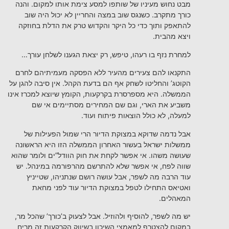
מבט נחוש מעיניו של שותפו למסע צימת אותו למקום. והנה
כורך מתקרב. כשנגס שוב במצה והחריין לא יכול היה שוב
להתאפק ותוך כדי כל היקר והקדוש טרק את הדלת בחוזקה
ויצא מהבית.
למחרת נזף בו רעהו, טיפש, רק יצאת הגענו לשלחן עורך…
התקנאו להם צעירים מהעיר ללא הפסקה מעמיתיהם לחרם
הקוטג’ והחליטו לשחק אף הם בדעת הקהל. אין סיבה להגן על
הממשלה. היא מספרסרת בקרקעות, הקומץ שיוצא למכרז אינו
משביע את הארי, וגם שם המחירים מסתיימים אי שם
למעלה, לא כולל הוצאות פיתוח ועוד.
אבל נדמה שדוקא במצוקת הדיור הרי שמול הפעילות של
ממשלות ישראל בעשור האחרון הממשלה הזו היא הראשונה
שעושה משהו. אי אפשר לקחת את חוק הוודל”ים ולומר שהוא
שווה לפח, אי אפשר שלא להתרשם מהרפורמה במינהל. יש
עוד הרבה מה לשפר, אבל עושה רושם שנתניהו, שטייניץ
ואטיאס התחילו לטפל במצוקת הדיור עוד לפני מחאת
המאהלים.
יש מה לשפר, להוסיף ולהוזיל. אבל לצעוק ב’כורך’ שהכל מר,
במקום להצטרף למאמצי השיכון בשיווק הקרקעות זה מריח