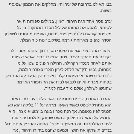
בצוותא לנו ברחובה של עיר והיו מחלקים את הממון שנאסף
בשווה.
ערב פסח אחד הגה היהודי רעיון. במילים ספורות תיאר
לשותפו למסע את מהותו של ליל הסדר המתקרב בו כל
משפחה קוראת כל דיכפין ייתי ויפסח, העניים מוזמנים לשולחן
הסדר ונהנים מארוחת גורמה בשילוב יינות כיד המלך.
היהודי מנה בפני הגוי את סימני הסדר תוך שהוא מסביר לו
בקצרה את תהליך הערב, ויחד התיצבו בפני הגבאי שציוות
אותם לאחד מנכדי הקהילה. תחילה הענינים שטו על מי
מנוחות, גביע ה’קדש’ חלחל לגרון הנכרי בצורה הולמת,
ב’כרפס’ נרשמה אי נעימות קלה כאשר ההיךהרעב לא הסתפק
בפחות מכזית ואיים לכבוש לבדו את הר תפוחי האדמה
שהוגשו לשולחן, אולם מיד עברו למגיד.
ההגדה נאמרת, שירים מתנגנים והגוי שלנו רעב, רעב מאוד.
הוא מתחיל לכעוס כאשר השעון מראה על 11 בלילה והוא לא
הכניס לפיו מאומה. אך הנה מכריז בעה”ב ‘מוציא מצה’. הוא
התנפל על המצה בתיאבון וכמעט שנחנק מהלחם עוני אותו
לעס בהתלהבות. זה המשיך ב’מרור’. החסה והחריין אותם נטל
בנדיבות שתקו את חושיו וכמעט שחבט בידידו היהודי, אך