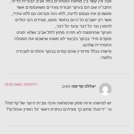
אבל אין קשר בין מחאת האוהלים בתל אביב לבעיית הדיור,
החבר’ה שם הם בעיקר חבורת צעירים משועממים אשר
מעשנים את עצמם לדעת, ללא הוה וכנראה גם ללא עתיד,
אשר רק יושבים כל היום בחוסר מעש, מצידם הם יכולים
להפגין נגד כל דבר ובעד כל דבר,
העיקר שההפגנה לא תהיה מחוץ לתל אביב ושלא יפגינו
מוקדם מידי בבוקר בקיצור לא משהו שישבש את הסטלה
התמידית שלהם.
מישהו בכלל מדמיין שהם קמים בבוקר והולכים לעבודה
כלשהי.
20/07/11 בשעה 13:55
יאללה קדימה
הגיב:
יש למישהו איזה ספק שהמחאה אינה מבית היוצר של קדימה?
וכי ‘ידיעות’ סתם כך מורחים כותרת ראשי ‘כל הארץ אוהלים’?