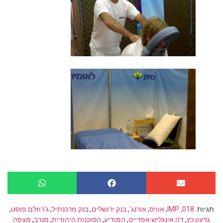
תגיות:
018
,
IMP
,
אוויס
,
אורנג'
,
בנק ירושלים
,
בנק מרכנתיל
,
ג'רוזלם פוסט
,
גדעון כץ
,
דה אינגליש אפדייט
,
המודיע
,
הסוכנות היהודית
,
מנרב
,
מצפה