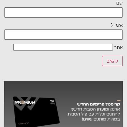
שם
אימייל
אתר