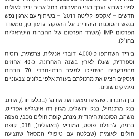
לפני כשבוע נערך בגני התערוכה בתל אביב יריד לעולים
חדשים – ‘אקספו קליטה 2011’ – בשיתוף עם ארגון נפש
בנפש והסוכנות היהודית. על ההפקה: גדעון כץ, ממשרד
הפרסום IMP (משרד הפרסום של החברות הישראליות
בחו”ל).
ביריד השתתפו כ-4,000 דוברי אנגלית, צרפתית, רוסית
וספרדית, שעלו לארץ בשנה האחרונה. כ-40 אחוזים
מהמבקרים השתייכו למגזר הדתי-חרדי. 70 חברות
ועסקים הציגו את מרכולתם בעזרת אלפי בלונים צבעוניים
וגימיקים שונים.
בין החברות שהציגו מצאנו את אורנג’ (בבלעדיות), אוויס,
בנק מרכנתיל, בנק ירושלים, מגזין דה אינגליש אפדייט,
משהב, הסוכנות היהודית, מנרב, קופת חולים מכבי, מצפה
ברמה, ג’רוזלם פוסט, המודיע (באנגלית), 018, קופת
חולים לאומית (שבלטה עם טיפולי המסאז’ שהציעה