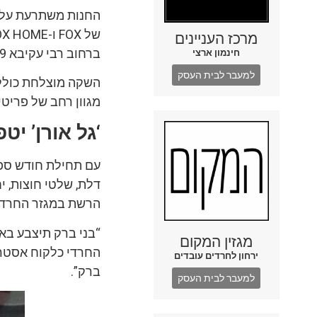
מרכז העניינים
ברחוב רבי עקיבא 49 ומעוצבת בהתאם לקונספט המותגים.
חינמון ארצי
למעבר לבית העסק
מגוון רחב של פריטים מקולקציית חורף 11/12
‘גל אורן’ י
עם תחילת חודש ספט
הרשת במגזר החרדי
מגזין המקום
החרדי כלקוח אסטרט
ירחון לחרדים עובדים
ברק”.
למעבר לבית העסק