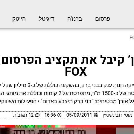
פרסום
ברנז’ה
דיגיטל
הייטק
ן’ קיבל את תקציב הפרסום
FOX
קבוצת FOX השיקה חנות ענק בבני ברק, בהשקעה כוללת
משתרעת על פני שטח של כ-1500 מ”ר, מתפרסת על 2 קומות וכול
’גל אורן’ מבטיחים: “בני ברק תיצבע באדום” • הפעילות השיווק
מוטי רובינשטיין
05/09/2011
16:36
12 תגובות