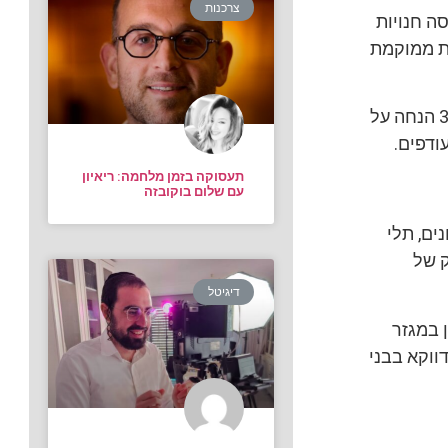
צרכנות
ומות. בקומת הכניסה חנויות
חנות ממוקמת
השקה מוצלחת כוללת בחובה מבצעי פתיחה אטרקטיביים, ורשת פוקס מציעה 30% הנחה על
תעסוקה בזמן מלחמה: ריאיון
עם שלום בוקובזה
ים, תלי
והשיווק של
דיגיטל
ציאל הטמון במגזר
ווקא בבני