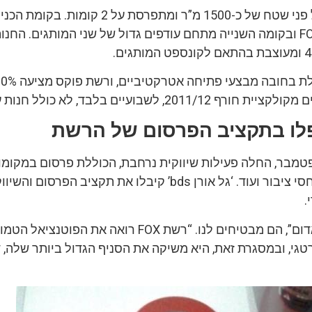
החנות משתרעת על פני שטח של כ-1500 מ”ר ומתפרסת על 2 ק
של FOX ו-FOX HOME ובקומה השנייה מתחם עודפים גדול של שני המותגים. ה
20, לשבועיים בלבד, לא כולל חנות עודפים.
טפלו בתקציב הפרסום של הרשת
מבר, החלה פעילות שיווקית נרחבת, הכוללת פרסום במקומונ
דלת, שלטי חוצות, יחסי ציבור ועוד. ‘גל אורן bds’ קיבלו את תקציב הפרסום 
.
“בני ברק תיצבע באדום”, הם מבטיחים לנו. “רשת FOX רואה את הפוטנ
גי, ובמסגרת זאת, היא משיקה את הסניף הגדול ביותר שלה, ד