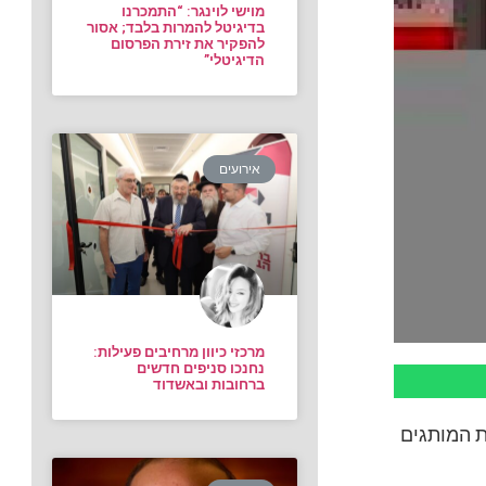
מוישי לוינגר: “התמכרנו
בדיגיטל להמרות בלבד; אסור
להפקיר את זירת הפרסום
הדיגיטלי”
אירועים
מרכזי כיוון מרחיבים פעילות:
נחנכו סניפים חדשים
ברחובות ובאשדוד
 את המותגים