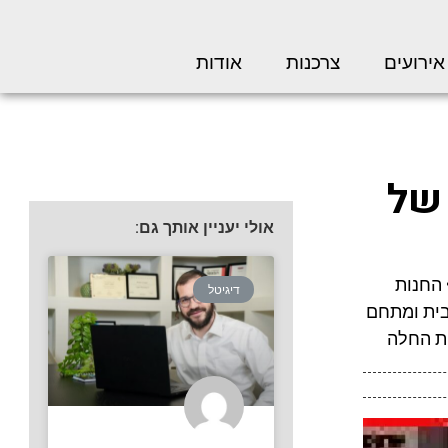
אירועים
צרכנות
אודות
 של
אולי יעניין אותך גם:
 של כ-3 מיליון שקל • החנות
דיגיטל
לת את מותגי הבית ומתחם
ית החלה