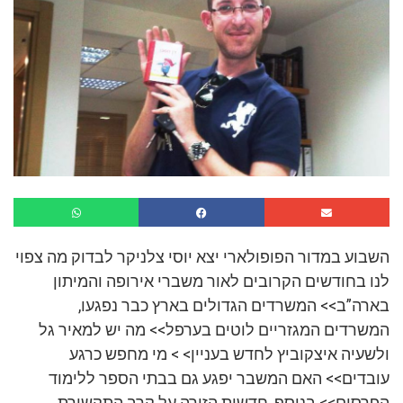
השבוע במדור הפופולארי יצא יוסי צלניקר לבדוק מה צפוי
לנו בחודשים הקרובים לאור משברי אירופה והמיתון
בארה”ב>> המשרדים הגדולים בארץ כבר נפגעו,
המשרדים המגזריים לוטים בערפל>> מה יש למאיר גל
ולשעיה איצקוביץ לחדש בעניין> > מי מחפש כרגע
עובדים>> האם המשבר יפגע גם בבתי הספר ללימוד
הפרסום>> בנוסף, חדשות הזירה על קרב התקשורת