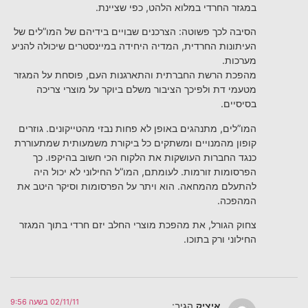
במגזר החרדי במלוא הלהט, כפי שציינת.
הסיבה לכך פשוטה: הצרכנים שבויים בידיהם של המו”לים של
העיתונות החרדית, המדיה היחידה במיינסטרים שיכולה להניע
מערכות.
מהפכת הרשת החברתית והתארגנות העם, פוסחת על המגזר
מטעמי דת ולפיכך הציבור משלם ביוקר על מוצרי צריכה
בסיסיים.
המו”לים, מתנהגים באופן לא פחות נבזי מהטייקונים. גוזרים
קופון מהמנויים ומשתקים כל ביקורת משמעותית שמתעוררת
כנגד החברות העושקות את הלקוח הכי חשוב בהיקפו. כך
הפרסומות זורמות. לעומתם, המו”ל החילוני לא יכול היה
להתעלם מהמחאה. הוא ויתר על הפרסומות וסיקר היטב את
המהפכה.
צחוק הגורל, את מהפכת מוצרי החלב יזם חרדי בתוך המגזר
החילוני ורק בתוכו.
02/11/11 בשעה 9:56
איציק
הגיב: