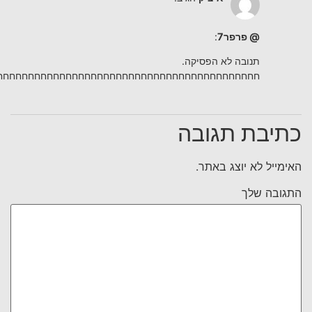
@ פרפר7
:
תנובה לא הפסיקה.
חחחחחחחחחחחחחחחחחחחחחחחחחחחחחחחחחחחחחחחחחחח
כתיבת תגובה
האימייל לא יוצג באתר.
התגובה שלך