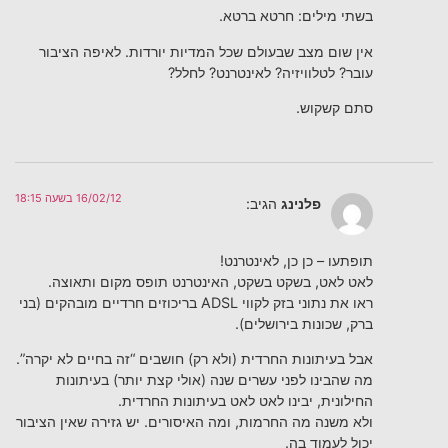
בשתי מילים: חרטא ברטא.
אין שום מצב שבעולם שכל המדיות יורדות. לאיפה הציבור
עובר? לטלוויזיה? לאינטרנט? לחלל?
סתם קשקוש.
16/02/12 בשעה 18:15
פלנינג
הגיב:
תופתעו – כן כן, לאינטרנט!
לאט לאט, בשקט בשקט, האינטרנט תופס מקום ותאוצה.
ראו את נתוני בזק לקווי ADSL בריכוזים חרדיים מובהקים (בני
ברק, שכונות בירושלים).
אבל בעיתונות החרדית (ולא רק) חושבים “זה בחיים לא יקרה”.
מה שהבינו לפני עשרים שנה (אולי קצת יותר) בעיתונות
החילונית, יבינו לאט לאט בעיתונות החרדית.
ולא משנה מה החרמות, ומה האיסורים. יש גזירה שאין הציבור
יכול לעמוד בה.