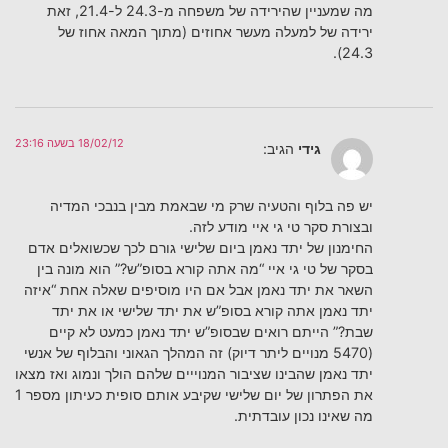
מה שמעניין שהירידה של משפחה מ-24.3 ל-21.4, זאת
ירידה של למעלה מעשר אחוזים (מתוך המאה אחוז של
24.3).
18/02/12 בשעה 23:16
גידי
הגיב:
יש פה בלוף והטעיה שרק מי שבאמת מבין בנבכי המדיה
ובצורת סקר טי גי איי מודע לזה.
החימנון של יתד נאמן ביום שלישי גורם לכך שכשואלים אדם
בסקר של טי גי איי “מה אתה קורא בסופ”ש?” הוא מונה בין
השאר את יתד נאמן אבל אם היו מוסיפים שאלה אחת “איזה
יתד נאמן אתה קורא בסופ”ש את יתד שלישי או את יתד
שבת?” הייתם רואים שבסופ”ש יתד נאמן כמעט לא קיים
(5470 מנויים ליתר דיוק) זה המהלך הגאוני והבלוף של אנשי
יתד נאמן שהבינו שציבור המנוייים שלהם הולך ונמוג ואז מצאו
את הפתרון של יום שלישי שקיבע אותם סופית כעיתון מספר 1
מה שאינו נכון עובדתית.