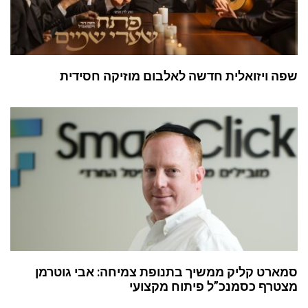
שפה ויזואלית חדשה לאלבום מוזיקה חסידית
סמארט קליק ממשיך בתנופת צמיחה: אבי גוטרמן
מצטרף כסמנכ”ל פיתוח מקצועי