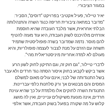
במגזר הציבורי.
יאיר טיילור, פעיל אקטיבי בפרויקט “דוסים”, הסביר:
“מדובר במחאה ציבורית חריפה כנגד השרה והתנהלותה
הבלתי אחראית, אשר מלבד העובדה שהיא חוסמת
אזרחים מלהיכנס לשוק העבודה, היא עוד מעזה להטיף
להם מוסר. נדמה שמדובר בשרה פופוליסטית שתמיד
תשחה עם הזרם על מנת לצבור לעצמה פופולריות, והיא
מעולם לא למדה אחריות מיניסטריאלית מהי”.
לדברי טיילור, “גם חוק זה, וגם התיקון לחוק לשון הרע
אשר ביקש לקבוע בחוק איסור הסתה נגד חרדים ולא עבר
בשל התנגדותה של לבני, אינם עולים מאום למשלם
המסים והם מבטאים אך ורק סלחנות כלפי עבריינות.
התנגדות השרה לחוקים אלו מלמדת על כך שהיא עוינת
חרדים, אינה מונעת משיקולים ענייניים, ואין לה מושג
קלוש על מה שקורה בפועל בשוק העבודה, אשר אלפי