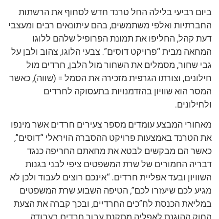
ביום רביעי בלילה החל טרנד חדש לסחוף את הרשתות
החברתיות ואלפי משתמשים, בהם עיתונאים רבים ומעצבי
דעת קהל, החליפו את תמונת הפרופיל שלהם ללוגו
המחאה מבית “פרויקט דוסים”. צבעי הלוגו, צהוב ולבן על
גבי שחור, מסמלים את השחור מול הלבן, חרדים מול
חילונים, וצורתו הגרפית מזכירה את הסמל = (שווה), כאשר
המסר הוא שוויון בהזדמנויות בתעסוקה לחרדים
ולחילונים.
מאחורי המבצע עומדים מספר צעירים חרדים אשר מינפו
את הטרנד באמצעות פרויקט ההסברה הויראלי “דוסים”,
כאשר הם מבקשים לבטא את מחאתם החריפה כנגד
דבריה החמורים של שרת המשפטים ציפי לבני בגנות
השוויון ובעד אפליית חרדים. “אינכם רוצים לעבוד ולכן לא
מגיע לכם שיעזרו לכם”, הטיפה השבוע שרת המשפטים
במליאת הכנסת לח”כים החרדיים, ובכך קברה את הצעת
החוק ההוגנת לאפליה מתקנת עבור חרדים בעבודה