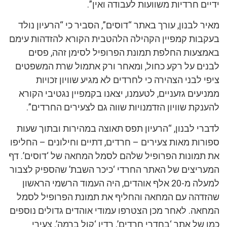
ידיים חרדיות משוועות לעבודה ואין”.
מאיר לבנון, עורך באתר “דוסים”, הסביר כי “הרעיון נולד
בעקבות קמפיין הקהילה הלהטבית הקורא להזדהות עימם
באמצעות החלפת תמונת הפרופיל לסימן זהה, פסים
לבנים על רקע כחול, ומאחר ורק אתמול שרת המשפטים
ציפי לבני הצהירה כי לחרדים לא מגיע שוויון זכויות
ממניעים גזעניים, לטעמנו, יצאנו בקמפיין נגטיבי הקורא
להענקת שוויון הזדמנויות שווה גם לצעירים החרדים”.
לדברי לבנון, “הרעיון תפס תאוצה במהירות ובתוך שעות
ספורות מאות צעירים – חרדים, דתיים וחילונים – החליפו
את תמונות הפרופיל שלהם לסמל המחאה של ‘דוסים’. דף
המעריצים של האתר החרדי ‘כיכר השבת’ שהספיק לצבור
למעלה מ-20 אלף אוהדים, היה העמוד הרשמי הראשון
שהזדהה עם המחאה והחליף את תמונת הפרופיל לסמל
המחאה. לאחר מכן הצטרפו עמודי אוהדים גדולים נוספים
כמו של אתר ‘בחדרי חרדים’, רדיו ‘קול ברמה’, צעירי