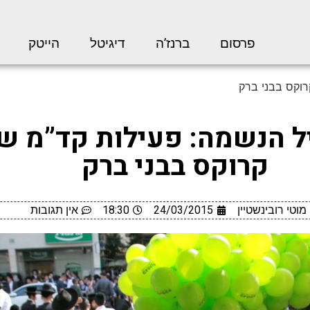
פרסום
ברנז’ה
דיגיטל
הייטק
רוקס בבני ברק
 הנשמה: פעילות קד”מ ש
קרוקס בבני ברק
מוטי רובינשטיין
24/03/2015
18:30
אין תגובות