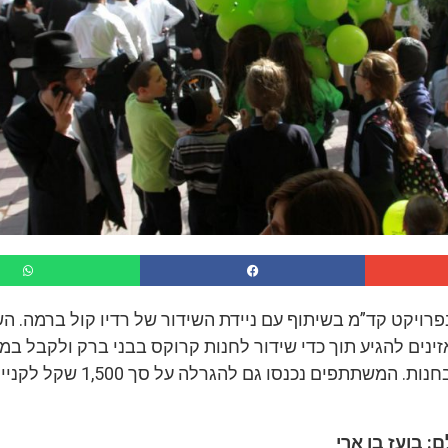
רויקט קד”מ בשיתוף עם ניידת השידור של רדיו קול ברמה. הש
שקל מתנה לקנייה בחנות. המשתתפים נכנסו גם לה
: בועז בן ארי