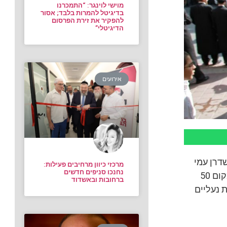
מוישי לוינגר: “התמכרנו
בדיגיטל להמרות בלבד; אסור
להפקיר את זירת הפרסום
הדיגיטלי”
אירועים
דרן עמי
מרכזי כיוון מרחיבים פעילות:
נחנכו סניפים חדשים
מימון הזמין את המאזינים להגיע תוך כדי שידור לחנות קרוקס בבני ברק ולקבל במקום 50
ברחובות ובאשדוד
גרלה על סך 1,500 שקל לקניית נעליים