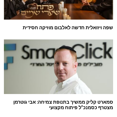
שפה ויזואלית חדשה לאלבום מוזיקה חסידית
סמארט קליק ממשיך בתנופת צמיחה: אבי גוטרמן
מצטרף כסמנכ”ל פיתוח מקצועי