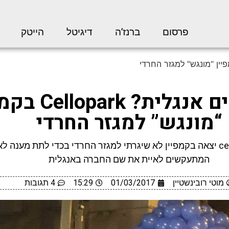
פרסום
ברנז’ה
דיגיטל
הייטק
לא יודעים אנגלית? k
“מונגש” למגזר החרדי
חברת cellopark יצאה בקמפיין לא שיגרתי למגזר החרדי בכדי לתת מענה 
המתעקשים לאיית את שם החברה באנגלית
מוטי רובינשטיין
01/03/2017
15:29
4 תגובות