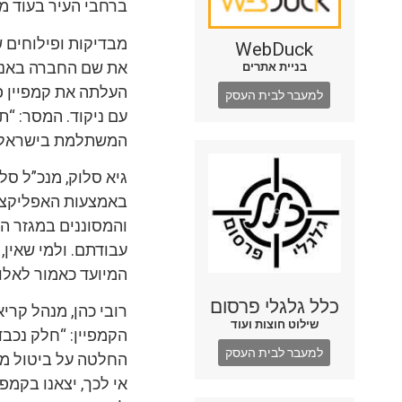
ברחבי העיר בעוד מ
מבדיקות ופילוחים ש
WebDuck
את שם החברה באנג
בניית אתרים
העלתה את קמפיין פ
למעבר לבית העסק
עם ניקוד. המסר: “
המשתלמת בישראל. הק
גיא סלוק, מנכ”ל ס
באמצעות האפליקצי
והמסוננים במגזר הח
עבודתם. ולמי שאין
המיועד כאמור לאלו
כלל גלגלי פרסום
שילוט חוצות ועוד
הקמפיין: “חלק נכב
למעבר לבית העסק
החלטה על ביטול מדח
אי לכך, יצאנו בקמ