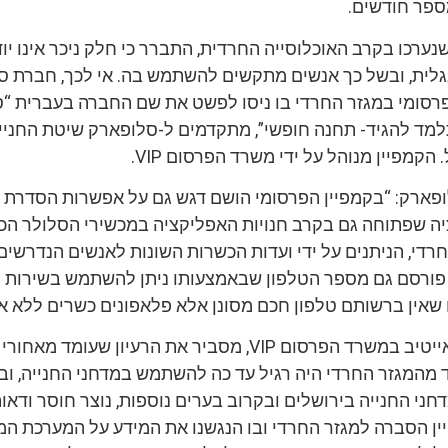
ספר חודשים.
נערכו בקרב האוכלוסייה החרדית, התברר כי חלק ניכר אינו יוד
לית, ובשל כך אנשים מתקשים להשתמש בה. אי לכך, חברת ס
רסומי במגזר החרדי בו ניסו לפשט את שם החברה בעברית “ס
תלמד להגיד- תחנה חופשי”, מתקדמים ל-סלופארק שיטת החניי
מפיין מנוהל על ידי משרד הפרסום VIP.
לופארק: “בקמפיין הפרסומי הושם דגש גם על אפשרות הסדרת ח
ה שפתוחה גם בקרב חנויות האפליקציה במכשירי הסלולר הכ
רדי, הניתנים על ידי ועדות הכשרות השונות לאנשים הנדרשי
, פורסם גם מספר הטלפון שבאמצעותו ניתן להשתמש בשירות ה
 שאין ברשותם טלפון חכם מסונן אלא פלאפונים כשרים ללא אפ
רובי כהן, מנהל קריאייטיב במשרד הפרסום VIP, מסביר את הרעיון שעומד מאחורי
ד מהמגזר החרדי היה רגיל עד כה להשתמש במדחני החנייה, ו
ני החנייה בירושלים ובקרוב בערים נוספות, נוצר חוסר ודאות
פיין הסברה למגזר החרדי ובו הנגשנו את המידע על המערכת 