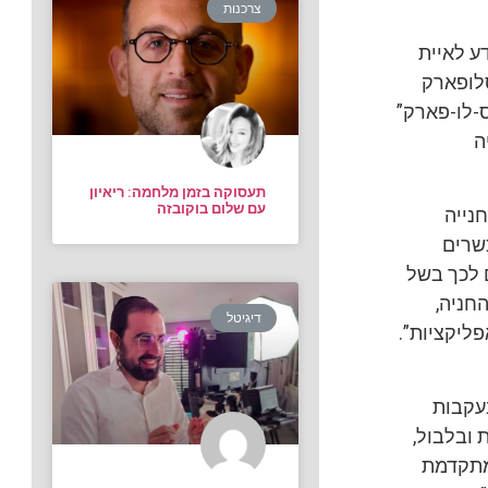
צרכנות
ע לאיית
לופארק
-לו-פארק”
ה
תעסוקה בזמן מלחמה: ריאיון
עם שלום בוקובזה
נייה
שרים
ם לכך בשל
חניה,
דיגיטל
ליקציות”.
בעקבות
 ובלבול,
המתקדמת