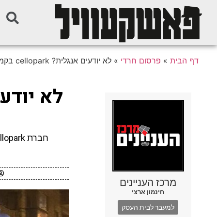
דף הבית
»
פרסום חרדי
»
לא יודעים אנגלית? cellopark בקמפיין “מונגש” למגזר החרדי
מרכז העניינים
חינמון ארצי
למעבר לבית העסק