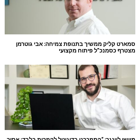
סמארט קליק ממשיך בתנופת צמיחה: אבי גוטרמן
מצטרף כסמנכ”ל פיתוח מקצועי
מוישי לוינגר: “התמכרנו בדיגיטל להמרות בלבד; אסור