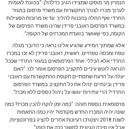
הנמרץ מר מוסקו שמצידו הגיב כדלהלן: “בכוונת לאומית
לערוך מכרז לצורך התקשרות עם משרד פרסום במגזר
החרדי ואף החלה בהכנות להליך. עד אז מרוכזת הפעילות
במשרד הפרסום ראובני פרידן שהינו משרד הפרסום של
הקופה, כפי שאושר בוועדת המכרזים של הקופה”.
אלא שמתוך המידע שהגיע אלינו נראה כי הדובר מגלה
טפח ומכסה טפחיים. ראשית, ראובני פרידן לא זכו במכרז
החרדי אלא הכללי. אחד הפרסומאים במגזר החרדי שככל
הנראה לוטש עיניים לתקציב הפרסום אומר לנו: “האם
יעלה על הדעת שתסתיים תקופת ההתקשרות עם ראובני
פרידן ובינתיים ינהלו את כל התקציב במשרד הפרסום
החרדי? הרי עתירות יוגשו על ניהול כספים ללא מכרז”.
פרסומאית נוספת תוהה: “כמה זמן לוקח להכין מכרז? כמה
שונה יהיה המכרז החדש מקודמו? יהיו כמה התאמות
לשנת 2018 ויצטרכו רעיונות אחרים להציג בפרזנטציות,
אבל אין סיבה הגיונית למשוך ככה את הזמן”.