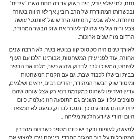
נתח, למי שלא יודע, היה בשוק עד כה תחת השם “עידית”
ובכשרותו המהודרת של הרב רובין, אך לא היווה בשורה
מיוחדת. אלא שכעת, המיתוג החדש של ‘אותנטי’ עושה
צבע וריח של מי שהולך לעורר את שוק הבשר המהודר,
הרדום מזה שנים ארוכות.
לאורך שנים היה סטטוס קוו בנושא בשר. לא הרבה שנים
אחורה, עוד לפני עידן המשחטות, אבותינו הלכו עם העוף
לשוחט, המשיכו לרב לבדוק שהוא כשר, מלחו את הבשר
בבית ובישלו לכבוד שבת. גם עם הקמת המשחטות
ומיסוד שוק הבשר המהודר, יהודים רבים, יראים ושלמים,
עדיין העדיפו לשחוט כמקדמת דנא רק אצל שוחט שהם
סומכים עליו. עם השנים גם התופעה הזו נעלמה. כיום
יחידים הם שנוהגים כך. תנסו לבדוק, כמעט לא תמצאו
היום יהודי שיודע הלכות מליחה…
למעשה, לעופות ובקר יש כיום מספר כשרויות מהדרין
המקובלות על רוב המגזר החרדי, ביניהם ניתן למצוא את