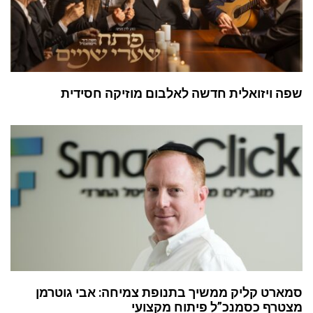
שפה ויזואלית חדשה לאלבום מוזיקה חסידית
סמארט קליק ממשיך בתנופת צמיחה: אבי גוטרמן
מצטרף כסמנכ”ל פיתוח מקצועי