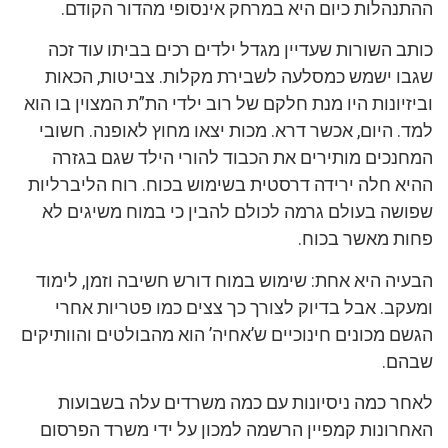
ההתנהלות כיום היא במרחק אינסופי מהדור הקודם.
כותב השורות שעדיין מגדל ילדים רכים בביתו עוד זכה
שגבו ישמש כמסלעה לשבירת מקלות. צביטות, הכאות
וביזיונות היו מנת חלקם של רוב ילדי הת”ת המצוין בו הוא
למד. היום, אכשר דרא. מכות יצאו מחוץ לאופנה. חשובי
המחנכים מותירים את הכבוד להורי הילד שגם בגזרה
ההיא חלה ירידה דרסטית בשימוש בכוח. רוח הליברליות
שפושה בעולם גרמה לכולם להבין כי במוח משיגים לא
פחות מאשר בכוח.
הבעיה היא אחת: שימוש במוח דורש חשיבה וזמן, לימוד
ומעקב. אבל בדיוק לצורך כך צצים כמו פטריות אחרי
הגשם מכונים חינוכיים ש’אחיה’ הוא מהבולטים והוותיקים
שבהם.
לאחר כמה ניסיונות עם כמה משרדים עלה בשבועות
האחרונות קמפיין הרשמה למכון על ידי משרד הפרסום