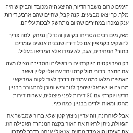
הימים טרום משבר הדיור, ההיצע היה מכובד והביקוש היה
מלך. כך יצאו מבצעים, קנה קבל, שתיים שהם ארבע, דירות
ענק נמכרו במחירים שהיום מתחשק לבכות עליהם.
מאז, מים רבים הסריחו בקישון והנדל”ן נמחק. למה צריך
להשקיע בקמפיין אם כל דירה שנבנית אנשים עומדים
בתור? המחירים, אגב, לא עמדו אלא המריאו בעליל.
רק הפרויקטים היוקרתיים בירושלים והסביבה הצילו מעט
את המצב. כדורי מול קרסו יחד עם אלי קליין ושאר
האנשים מלאו כמה עמודים בדרך לעוד לקוח אמריקאי
מרוצה או ישראלי שהפך לנובוריש ומוכן להתגורר בבניין
חדש ויוקרתי עם 30 דירות לפני פיצולים, עשרות דירות
מחסן ומאות ילדים בבניין. כמה כיף.
אבל לאחרונה, וזה עדיין ניצוץ קטן שלא ברור שמבשר את
הגאולה, ניתן לראות את האור בקצה המנהרה האפילה הזו:
אם העיתון הוא מדד מסוים, אז אולי אנחנו בדרך לפתרון.