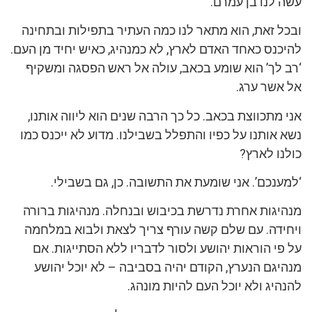
עשה לנו בן עמרם.
ובכל זאת, הוא מתאר לנו כמה העתיר בתפילות ובתחינה
להיכנס כאחד האדם לארץ, לא כמנהיג, כאיש יחיד מן העם.
‘רב לך’ הוא שומע בכאב, עולה אל ראש הפסגה ומשקיף
אל אשר ערג.
אני מתכווצת בכאב. כל כך הרבה שנים הוא ליווה אותנו,
נשא אותנו על כפיו והתפלל בשבילנו. מדוע לא ייכנס כמו
כולנו לארץ?
‘למענכם’. אני שומעת את התשובה. כן, גם בשבילי.
מנהיגות אחרת נדרשת בכיבוש ובנחלה. מנהיגות ברורה
ויחידה. עם שלם קשה עורף צריך לצאת ולבוא במלחמה
על פי הוראות יהושע ולסור לדבריו ללא הסתייגות. אם
מנהיגם הנערץ, הקודם יהיה בסביבה – לא יוכל יהושע
להנהיג ולא יוכל העם להיות מונהג.