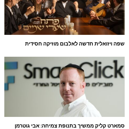
שפה ויזואלית חדשה לאלבום מוזיקה חסידית
סמארט קליק ממשיך בתנופת צמיחה: אבי גוטרמן