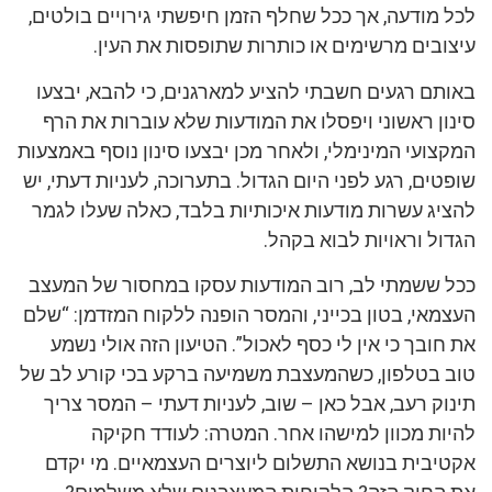
לכל מודעה, אך ככל שחלף הזמן חיפשתי גירויים בולטים,
עיצובים מרשימים או כותרות שתופסות את העין.
באותם רגעים חשבתי להציע למארגנים, כי להבא, יבצעו
סינון ראשוני ויפסלו את המודעות שלא עוברות את הרף
המקצועי המינימלי, ולאחר מכן יבצעו סינון נוסף באמצעות
שופטים, רגע לפני היום הגדול. בתערוכה, לעניות דעתי, יש
להציג עשרות מודעות איכותיות בלבד, כאלה שעלו לגמר
הגדול וראויות לבוא בקהל.
ככל ששמתי לב, רוב המודעות עסקו במחסור של המעצב
העצמאי, בטון בכייני, והמסר הופנה ללקוח המזדמן: “שלם
את חובך כי אין לי כסף לאכול”. הטיעון הזה אולי נשמע
טוב בטלפון, כשהמעצבת משמיעה ברקע בכי קורע לב של
תינוק רעב, אבל כאן – שוב, לעניות דעתי – המסר צריך
להיות מכוון למישהו אחר. המטרה: לעודד חקיקה
אקטיבית בנושא התשלום ליוצרים העצמאיים. מי יקדם