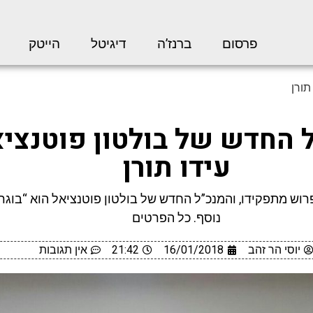
פרסום
ברנז’ה
דיגיטל
הייטק
תורן
 החדש של בולטון פוטנציא
עידו תורן
רוש מתפקידו, והמנכ”ל החדש של בולטון פוטנציאל הוא “בוגר
נוסף. כל הפרטים
יוסי הר זהב
16/01/2018
21:42
אין תגובות