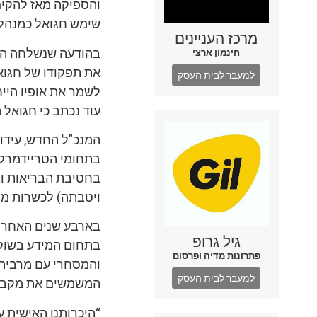
והספיקה מאז להקים
שימש חגואל כמנהל 
מרכז העניינים
בהודעה שנשלחה היום
חינמון ארצי
את תפקודו של חגואל
למעבר לבית העסק
לשמר את אופיו היי
עוד נכתב כי חגואל 
המנכ”ל החדש, עידו 
בתחומי הטריידמרקט
בחטיבת הבריאות ו
ויטבתה) לכשרות מה
בארבע שנים האחרונ
גיל גרופ
בתחום המידע בשוק 
פתרונות מדיה ופרסום
והמסחרי עם מרבית 
למעבר לבית העסק
המשמשים את מקבלי
“היכרותנו האישית עם