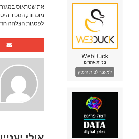
את שטראוס במגזר הח
מוכחות, המכיר היטב
לפסגות הצלחה חדש
WebDuck
בניית אתרים
למעבר לבית העסק
אולי יעניין