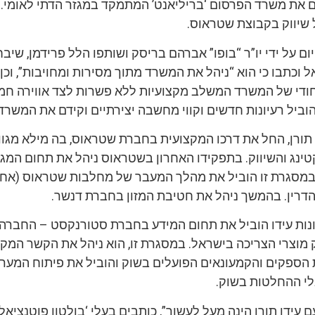
 את משרד הפרסום ‘בריליאנט’ המתמקד במגזר הדתי לאומי. ק
שיווק בקבוצת שטראוס.
 על ידי יו”ר “בופו” אברהם בריסק ושותפו הלל פרידמן, שיבח
 וכתבו כי הוא “ניהל את המשרד מתוך מסירות ומחויבות”, וכן 
חודי של המשרד המשלב מקצועיות ללא פשרות לצד אווירה חמה
הוביל רעיונות חדשים וקווי מחשבה יצירתיים וקידם את המשרד.
תורן, החל את דרכו המקצועית בחברת שטראוס, בה מילא מגוו
ינג והשיווק. בתפקידו האחרון בשטראוס ניהל את תחום המגז
במסגרת זו הוביל את מהלך המעבר של מחלבות שטראוס (אחי
דרין. בהמשך ניהל את חטיבת המזון בחברת דנשר.
ות עידו הוביל את תחום המידע בחברת סטורנקסט – החברה
מוצרי הצריכה בישראל. במסגרת זו, הוא ניהל את הקשר המקצ
הספקים והקמעונאים הפועלים בשוק והוביל את פיתוח המערכ
 ההחלטות בשוק.
 עידו תורן הינה מעל לעשור”, כותבים בעלי ‘בולטון פוטנציאל’