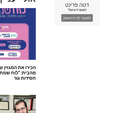
דטה פרינט
דפוס דיגיטלי
למעבר לבית העסק
הכירו את המגזין ש
מהבית: “לוח שמח”
חסידות גור