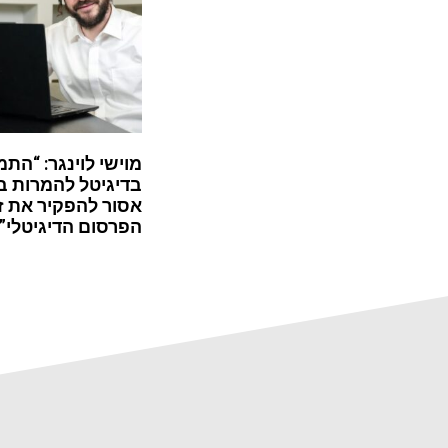
מוישי לוינגר: “התמ
בדיגיטל להמרות ב
אסור להפקיר את ז
הפרסום הדיגיטלי”