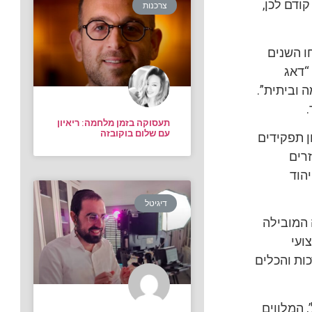
ודם לכן,
צרכנות
ו השנים
“דאג
 וביתית”.
תעסוקה בזמן מלחמה: ריאיון
עם שלום בוקובזה
ן תפקידים
רים
הוד
דיגיטל
 המובילה
ועי
ות והכלים
, המלווים