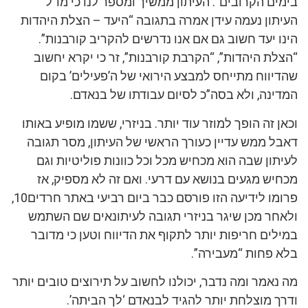
בימים הקרובים”. העיתון ממשיך ומספר לנו כי מו”ל
העיתון נעמה עידן אמרה בתגובה “היעד – הצלת היהדות
הינו יעד חשוב גם אם אנו נדרשים להקריב קורבנות”.
“הצלת היהדות”, “הקרבת קורבנות”, זר כי יקרא יחשוב
שהדיווח מתייחס למבצע הירואי של ה’פעילים’ בקום
המדינה, ולא בסה”כ לסיום עבודתו של בנאדם.
וכאן זה הופך למוזר עוד יותר. בניזרי, ששמו מופיע באותו
דאבל ממש עדיין כעורך הראשי של העיתון, מסר תגובה
לעיתון שבה הוא מכחיש מכל וכל כוונות פוליטיות וגם
מכחיש מגעים בנושא עם דרעי. ואם זה לא מספיק, אז
פרומו לידיעה הזו פורסם כבר ביום רביעי באתר חרדים10,
ולאחר מכן שיגר בניזרי תגובה לעיתונאים שם השתמש
במילים חריפות יותר לתקוף את הדיווח וטען כי מדובר
בלא פחות “מעבירה”.
מה נאמר ומה נדבר, יכולנו לחשוב על תירוצים טובים יותר
ודרך מוצלחת יותר להגיד לבנאדם ‘לך הביתה’.