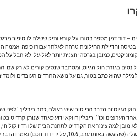
ו
ם – דוד דמן מספר בטורו על קורא ותיק ששלח לו סיפור מרגש
 בטיסה והדיילת החילונית טרחה לאלתר עבורו כיפה. אממה הס
ומוניקטים, כמובן בגרסה יחצנית יותר לאל-על. לא חבל על ה
 נסים בגזרת חוק הגיוס, ומסתבר שנסים קורים לא רק שם. הנ
 מילה שהוא כתב בטור, גם על נושא החרדים העובדים ולומדי
ק הגיוס זה הדבר הכי טוב שיש בעולם, כתב ריבלין: “לפני שב
חד הערוצים וכו'”. ריבלין דווקא ידוע כאחד שנותן קרדיט בטור
לא מובן למה צינזר את הקרדיט לתחנת הבית שלו רדיו קול חי, 
ו ערב, 10.6, על ידי דוד חכם) נאמרו הדברים.