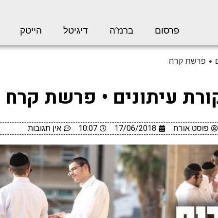
פרסום
ברנז’ה
דיגיטל
הייטק
ם • פרשת קרח
ורת עיתונים • פרשת קרח
פוסט אורח
17/06/2018
10:07
אין תגובות