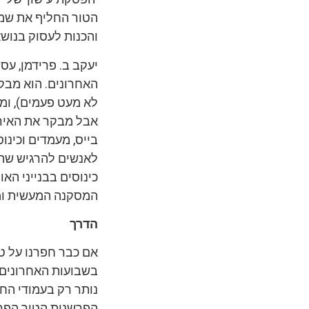
הטור החליף את שמו 
והכנות לעסוק בנושא
יעקב ב. פרידמן, עס
האחרונים. הוא מבק
לא מעט פעמים), ומס
אבל מבקר את האירוע
בייס, מעמדים וכינוס
לאנשים להרגיש שהם
כינוסים בבנייני הא
המסקנה המעשית ומ
הדרך
אם כבר חפרנו על טו
בשבועות האחרונים.
נותר רק בעמודי החד
הפרשנות הטור הפרל