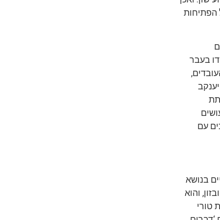
ל הפתיחות
ם
דו בעבר
עובדים,
יענקב
תת
ושים
ים עם
ים בנושא
ון, והוא
 טורי
 ‘דברים