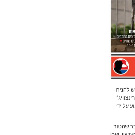
ש להניח
נצוויג”
 על ידי
בר שהטור
ישון. ואכן