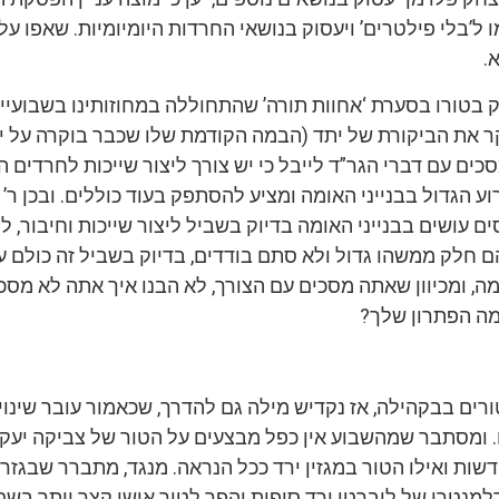
ל’בלי פילטרים’ ויעסוק בנושאי החרדות היומיומיות. שאפו ע
.
ק בטורו בסערת ‘אחוות תורה’ שהתחוללה במחוזותינו בשבועיי
ר את הביקורת של יתד (הבמה הקודמת שלו שכבר בוקרה על י
כים עם דברי הגר”ד לייבל כי יש צורך ליצור שייכות לחרדים ה
 הגדול בבנייני האומה ומציע להסתפק בעוד כוללים. ובכן ר’ 
ים עושים בבנייני האומה בדיוק בשביל ליצור שייכות וחיבור, ל
 חלק ממשהו גדול ולא סתם בודדים, בדיוק בשביל זה כולם ע
ומה, ומכיוון שאתה מסכים עם הצורך, לא הבנו איך אתה לא מסכ
ה הפתרון שלך?
רים בבקהילה, אז נקדיש מילה גם להדרך, שכאמור עובר שינוי
 ומסתבר שמהשבוע אין כפל מבצעים על הטור של צביקה יעקובז
שות ואילו הטור במגזין ירד ככל הנראה. מנגד, מתברר שבגזרת
מנטרי של ליברטי ירד סופית והפך לטור אישי קצר יותר בשם