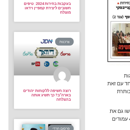
בעקבות בחירות 2024: טיפים
חשובים ליצירת קמפיין וידאו
מוצלח
צרכנות
ות
חד עם זאת
כותרת
רוצה חשיפה ללקוחות יהודים
בארה”ב? כך תשיג אותה
בהצלחה
שו גם את
שערי המגזין וכתבת מגזין נרחבת יותר על האירוע ועל סינגפור. בהדרך הסתפקו ב4 עמודים
פרסום חרדי