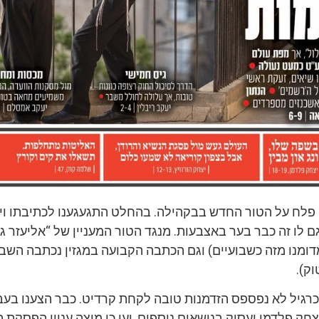
ן פלח על הטור החדש בבקהילה. בהחלט התגעגענו לכתיבתו וי
ם לו זה כבר בער באצבעות. מנגד הטור המעניין של “אליעזר גרי
ומנו מזה כשבועיים) וגם הכתבה הקבועה במגזין נכתבה השבוע
וק).
 כרגיל לא נפספס הזדמנות טובה לקחת קרדיט. כבר הצענו בע
חק פלדמן יעסוק בנושאים נוספים, יען כי מוצה עניין הפסקת הע