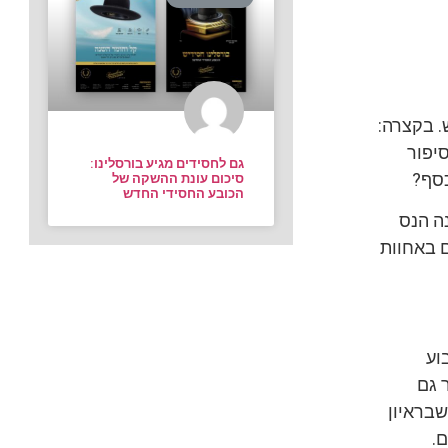
. בקצרה:
יפור
גם לחסידים מגיע בורסלינו:
כסף?
סיכום עונת ההשקה של
הכובע החסידי החדש
ה הנס
ם באחוות
וע
 גם
שבראיון