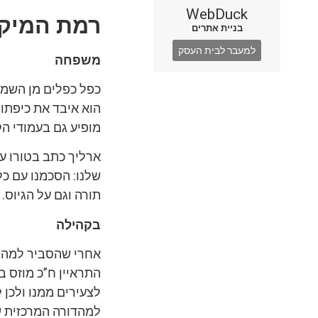
WebDuck
רמת המיקר
בניית אתרים
למעבר לבית העסק
משפחה
כפל כפלים מן השמי
הוא איבד את כיפתו
מופיע גם בעמודי הק
ארליך כתב בטורו על
שלנו: הסכמנו עם כל
תורה וגם על הגיוס.
בקהילה
אחרי שהסביר למה חו
התראיין ח”כ מוזס בא
לצעירים ממנו ולכן 
למהדורה המרכזית שלה (שהוגשה באות