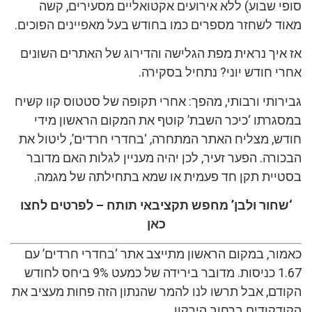
סופי שבוע) ללא אירועים אקטואליים מסעירים, קשה
מאוד לשחזר מספרים כמו בחודש בעל מאפיינים הפוכים.
אז איך נראית מפת הגלישה והדירוג של האתרים השונים
אחרי חודש יוני? נתחיל בסקירה.
גבירותי ורבותי, מהפך: אחרי תקופה של סטטוס קוו קשיח
במסגרתו ‘כיכר השבת’ קוטף את המקום הראשון מידי
חודש, מצליח האתר המתחרה, ‘בחדרי חרדים’, ליטול את
הבכורה. הפער זעיר, לכן יהיה מעניין לגלות האם מדובר
בסטיית תקן חד פעמית או שמא בתחילתה של מגמה.
‘שחור ולבן’ מחפש תקציבאי תותח – לפרטים לחצו
כאן
כאמור, במקום הראשון מתייצב אתר ‘בחדרי חרדים’ עם
1.67 כניסות. מדובר בירידה של כמעט 9% ביחס לחודש
הקודם, אבל תרשו לנו להמר שהנתון הזה פחות מעציב את
הקודקודים ברחוב הירקון.