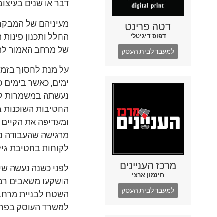
דבר או שנים בעיצו
מעיניהם של המבקרי
דטה פרינט
החלל ותכנון פינות 
דפוס דיגיטלי
של מרחב האמור להכ
למעבר לבית העסק
על מנת לחסוך בזמן
ימים, כאשר בימים כ
נעשתה במשמרות לאו
החטיבות השוכנות בק
ומעדיפה את הקיים 
מרגישה שהעבודה נע
לקוחות בחטיבת גיל
מרכז העניינים
לפני כשנה נעשה שי
חינמון ארצי
הושקעו משאבים רבי
למעבר לבית העסק
השטח לבניית מרחב נ
למשרד העוסק בפרס