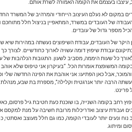
ב, עיצבו בעצמם את הקומה האמורה לשרת אותם.
ם במקום לא נעלם העיצוב הייחודי והמרהיב של המשרד החד
העבודה של העובדים במשרד, המתאפיין בניצול חלל מתוחכם ותכ
יל מספר גדול של עובדים.
 היקר של העובדים, עבודת השיפוצים נעשתה במהירות שיא של
תיקונם עבודת שיפוץ דומה עשויה לארוך כחודשיים. לצורך כך 
רך כל שעות היממה, מסביב לשעון. התגובות הנלהבות של עו
ומה המשופצת אומרות הכל. “בעיקרון אני טיפוס שלא אוהב ש
והמוכר, אבל כאן הפתיעו: אני אוהבת את הפינה החדשה שלי ו
שתה הרבה יותר אנרגטית וקלילה”, מספרת בת שבע, מנהלת 
 פרינט.
פוץ רחב בקומה השנייה, בו שוכנת כעת חטיבת גיל פרסום, כא
ם ועבודת עיצוב ואדריכלות מרובת חשיבה על מנת למקסם את
וח ונעים יותר לעובדי הקומה, כמו גם חלל מעוצב ואסתטי, כר
ום ומיתוג.