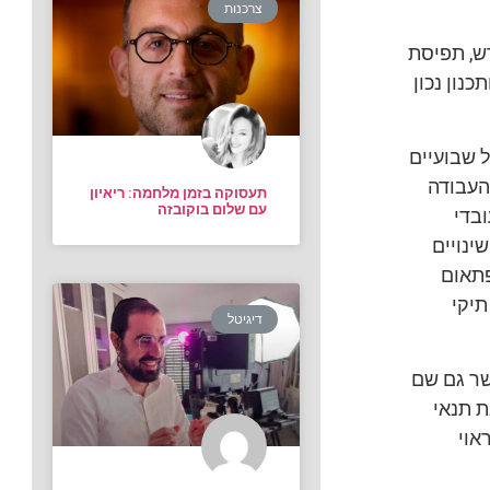
צרכנות
ש, תפיסת
נון נכון
 שבועיים
העבודה
תעסוקה בזמן מלחמה: ריאיון
עם שלום בוקובזה
בדי
ינויים
פתאום
תיקי
דיגיטל
שר גם שם
 תנאי
אוי