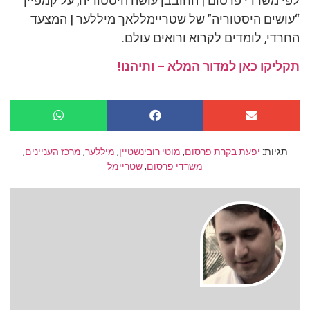
לפי משרדי פרסום | החובבן עושה היסטוריה, על קמפיין
“עושים היסטוריה” של שטריימללאך מיללער | המצעד
החרדי, לומדים לקרוא ורואים עולם.
תקליקו כאן למדור המלא – ותיהנו!
תגיות:
יפעת בקרת פרסום
,
מוטי רובינשטיין
,
מיללער
,
מרכז העניינים
,
משרדי פרסום
,
שטריימל